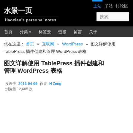
跳转至正文
网站导航
主站
子站
讨论区
水景一页
Haoxian's personal notes.
主菜单
首页
分类 »
标签云
链接
留言
关于
您在这里：
首页
»
互联网
»
WordPress
»
图文详解使用
TablePress 插件创建和管理 WordPress 表格
图文详解使用 TablePress 插件创建和
管理 WordPress 表格
发表于
2013-04-09
作者
H Zeng
2013-04-09
浏览量 12,605 次