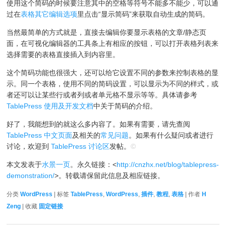
使用这个简码的时候要注意其中的空格等符号不能多不能少，可以通
过在
表格其它编辑选项
里点击“显示简码”来获取自动生成的简码。
当然最简单的方式就是，直接去编辑你要显示表格的文章/静态页
面，在可视化编辑器的工具条上有相应的按钮，可以打开表格列表来
选择需要的表格直接插入到内容里。
这个简码功能也很强大，还可以给它设置不同的参数来控制表格的显
示。同一个表格，使用不同的简码设置，可以显示为不同的样式，或
者还可以让某些行或者列或者单元格不显示等等。具体请参考
TablePress 使用及开发文档
中关于简码的介绍。
好了，我能想到的就这么多内容了。如果有需要，请先查阅
TablePress 中文页面
及相关的
常见问题
。如果有什么疑问或者进行
讨论，欢迎到
TablePress 讨论区
发帖。
©
本文发表于
水景一页
。永久链接：<
http://cnzhx.net/blog/tablepress-
demonstration/
>。转载请保留此信息及相应链接。
分类
WordPress
| 标签
TablePress
,
WordPress
,
插件
,
教程
,
表格
| 作者
H
Zeng
| 收藏
固定链接