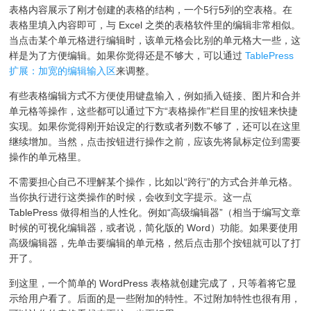
表格内容展示了刚才创建的表格的结构，一个5行5列的空表格。在
表格里填入内容即可，与 Excel 之类的表格软件里的编辑非常相似。
当点击某个单元格进行编辑时，该单元格会比别的单元格大一些，这
样是为了方便编辑。如果你觉得还是不够大，可以通过
TablePress
扩展：加宽的编辑输入区
来调整。
有些表格编辑方式不方便使用键盘输入，例如插入链接、图片和合并
单元格等操作，这些都可以通过下方“表格操作”栏目里的按钮来快捷
实现。如果你觉得刚开始设定的行数或者列数不够了，还可以在这里
继续增加。当然，点击按钮进行操作之前，应该先将鼠标定位到需要
操作的单元格里。
不需要担心自己不理解某个操作，比如以“跨行”的方式合并单元格。
当你执行进行这类操作的时候，会收到文字提示。这一点
TablePress 做得相当的人性化。例如“高级编辑器”（相当于编写文章
时候的可视化编辑器，或者说，简化版的 Word）功能。如果要使用
高级编辑器，先单击要编辑的单元格，然后点击那个按钮就可以了打
开了。
到这里，一个简单的 WordPress 表格就创建完成了，只等着将它显
示给用户看了。后面的是一些附加的特性。不过附加特性也很有用，