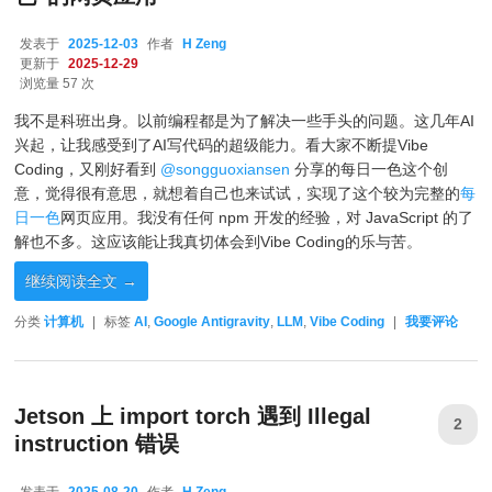
发表于
2025-12-03
作者
H Zeng
更新于
2025-12-29
浏览量 57 次
我不是科班出身。以前编程都是为了解决一些手头的问题。这几年AI
兴起，让我感受到了AI写代码的超级能力。看大家不断提Vibe
Coding，又刚好看到
@songguoxiansen
分享的每日一色这个创
意，觉得很有意思，就想着自己也来试试，实现了这个较为完整的
每
日一色
网页应用。我没有任何 npm 开发的经验，对 JavaScript 的了
解也不多。这应该能让我真切体会到Vibe Coding的乐与苦。
继续阅读全文
→
分类
计算机
|
标签
AI
,
Google Antigravity
,
LLM
,
Vibe Coding
|
我要评论
Jetson 上 import torch 遇到 Illegal
2
instruction 错误
发表于
2025-08-20
作者
H Zeng