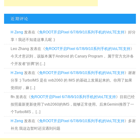
近期评论
H Zeng
发表在《
免ROOT开启Pixel 6/7/8/9/10系列手机的VoLTE支持
》好分
享！我还不知道这事儿呢 :)
Leo Zhang 发表在《
免ROOT开启Pixel 6/7/8/9/10系列手机的VoLTE支持
》
今天才意识到，该版本属于Android 的 Canary Program， 属于官方允许各
个开发者“折腾”的 [...]
H Zeng
发表在《
免ROOT开启Pixel 6/7/8/9/10系列手机的VoLTE支持
》谢谢
分享 :) TurboIMS 是在 vvb2060 的 IMS 的基础上发展起来的。你用了如果
觉得好，麻 [...]
ffn 发表在《
免ROOT开启Pixel 6/7/8/9/10系列手机的VoLTE支持
》目前已经
按照最新更新使用了vvb2060的IMS，能够正常使用。后来Gemini推荐了一
个TurboIMS， [...]
H Zeng
发表在《
免ROOT开启Pixel 6/7/8/9/10系列手机的VoLTE支持
》多谢
补充 我这边暂时还没遇到问题