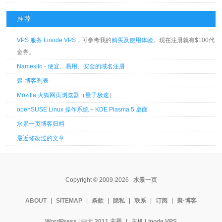
推荐
VPS 服务 Linode VPS
，可参考我的
购买及使用体验
。现在注册就有$100代
金券。
Namesilo - 便宜、易用、安全的域名注册
聚·博客列表
Mozilla 火狐网页浏览器
（
量子极速
）
openSUSE Linux 操作系统 + KDE Plasma 5 桌面
水景一页博客归档
最近修改过的文章
Copyright © 2009-2026
水景一页
ABOUT
|
SITEMAP
|
条款
|
隐私
|
联系
|
订阅
|
聚·博客
WordPress
| 中文
2011 主题
|
主机
Linode VPS