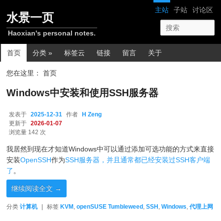
跳转至正文
跳转至边栏
网站导航
主站
子站
讨论区
水景一页
Haoxian's personal notes.
主菜单
首页
分类 »
标签云
链接
留言
关于
您在这里： 首页
Windows中安装和使用SSH服务器
发表于
2025-12-31
作者
H Zeng
更新于
2026-01-07
浏览量 142 次
我居然到现在才知道Windows中可以通过添加可选功能的方式来直接
安装
OpenSSH
作为
SSH服务器，并且通常都已经安装过SSH客户端
了
。
继续阅读全文
→
分类
计算机
|
标签
KVM
,
openSUSE Tumbleweed
,
SSH
,
Windows
,
代理上网