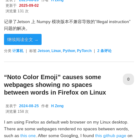
更新于
2025-09-02
浏览量 131 次
记录了Jetson 上 Numpy 模块版本不兼容导致的”Illegal instruction”
问题的解决。
继续阅读全文
→
分类
计算机
|
标签
Jetson
,
Linux
,
Python
,
PyTorch
|
2
条评论
“Noto Color Emoji” causes some
0
webpages showing no spaces
between words in Firefox on Linux
发表于
2024-08-25
作者
H Zeng
2024-08-25
浏览量 158 次
I am using Firefox as default web browser on my Linux desktop.
There are some webpages rendered no spaces between words,
such as
this one
. After some Googling, I found
this github page
on