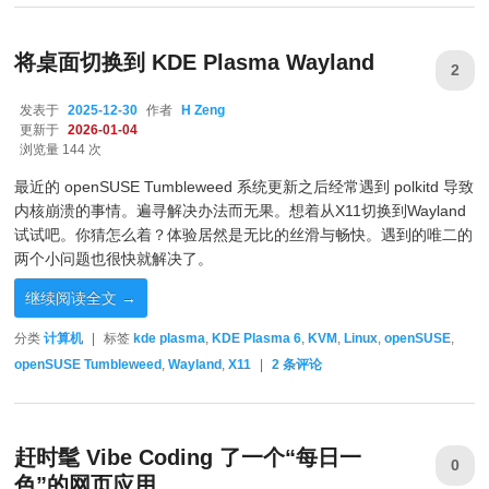
将桌面切换到 KDE Plasma Wayland
2
发表于
2025-12-30
作者
H Zeng
更新于
2026-01-04
浏览量 144 次
最近的 openSUSE Tumbleweed 系统更新之后经常遇到 polkitd 导致
内核崩溃的事情。遍寻解决办法而无果。想着从X11切换到Wayland
试试吧。你猜怎么着？体验居然是无比的丝滑与畅快。遇到的唯二的
两个小问题也很快就解决了。
继续阅读全文
→
分类
计算机
|
标签
kde plasma
,
KDE Plasma 6
,
KVM
,
Linux
,
openSUSE
,
openSUSE Tumbleweed
,
Wayland
,
X11
|
2
条评论
赶时髦 Vibe Coding 了一个“每日一
0
色”的网页应用