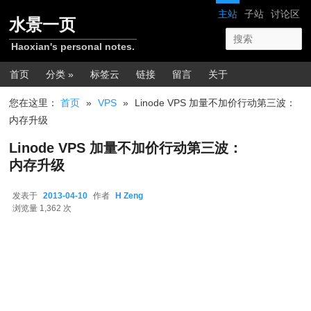
跳转至正文
网站导航
主站
子站
讨论区
水景一页
Haoxian's personal notes.
主菜单
首页
分类 »
标签云
链接
留言
关于
您在这里：
首页
»
VPS
»
Linode VPS 加量不加价行动第三波：
内存升级
Linode VPS 加量不加价行动第三波：
内存升级
发表于
2013-04-10
作者
H Zeng
2013-04-10
浏览量 1,362 次