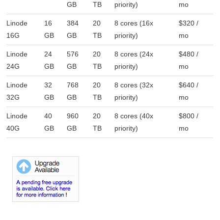
GB
TB
priority)
mo
Linode
16
384
20
8 cores (16x
$320 /
16G
GB
GB
TB
priority)
mo
Linode
24
576
20
8 cores (24x
$480 /
24G
GB
GB
TB
priority)
mo
Linode
32
768
20
8 cores (32x
$640 /
32G
GB
GB
TB
priority)
mo
Linode
40
960
20
8 cores (40x
$800 /
40G
GB
GB
TB
priority)
mo