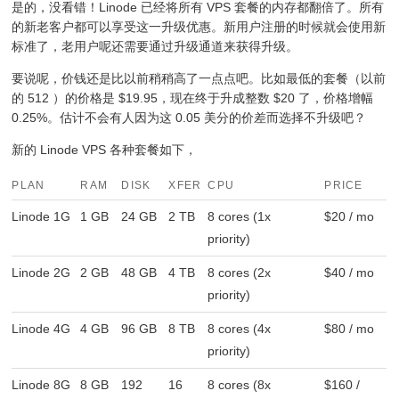
是的，没看错！Linode 已经将所有 VPS 套餐的内存都翻倍了。所有
的新老客户都可以享受这一升级优惠。新用户注册的时候就会使用新
标准了，老用户呢还需要通过升级通道来获得升级。
要说呢，价钱还是比以前稍稍高了一点点吧。比如最低的套餐（以前
的 512 ）的价格是 $19.95，现在终于升成整数 $20 了，价格增幅
0.25%。估计不会有人因为这 0.05 美分的价差而选择不升级吧？
新的 Linode VPS 各种套餐如下，
PLAN
RAM
DISK
XFER
CPU
PRICE
Linode 1G
1 GB
24 GB
2 TB
8 cores (1x
$20 / mo
priority)
Linode 2G
2 GB
48 GB
4 TB
8 cores (2x
$40 / mo
priority)
Linode 4G
4 GB
96 GB
8 TB
8 cores (4x
$80 / mo
priority)
Linode 8G
8 GB
192
16
8 cores (8x
$160 /