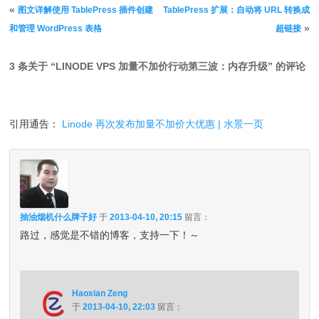
文章导航
«
图文详解使用 TablePress 插件创建
TablePress 扩展：自动将 URL 转换成
»
和管理 WordPress 表格
超链接
3 条关于 “
LINODE VPS 加量不加价行动第三波：内存升级
” 的评论
引用通告：
Linode 再次发布加量不加价大优惠 | 水景一页
抽油烟机什么牌子好
于
2013-04-10, 20:15
留言：
路过，感觉是不错的博客，支持一下！～
Haoxian Zeng
于
2013-04-10, 22:03
留言：