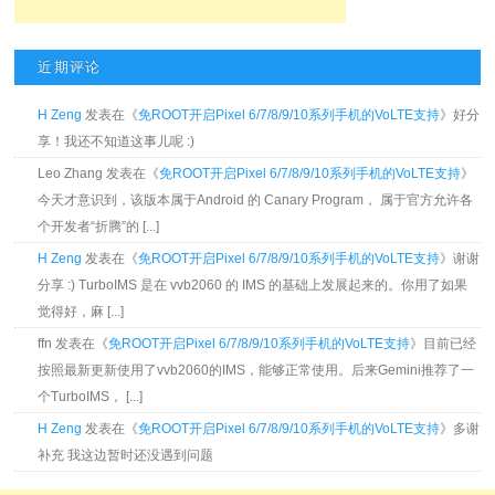
近期评论
H Zeng
发表在《
免ROOT开启Pixel 6/7/8/9/10系列手机的VoLTE支持
》好分
享！我还不知道这事儿呢 :)
Leo Zhang 发表在《
免ROOT开启Pixel 6/7/8/9/10系列手机的VoLTE支持
》
今天才意识到，该版本属于Android 的 Canary Program， 属于官方允许各
个开发者“折腾”的 [...]
H Zeng
发表在《
免ROOT开启Pixel 6/7/8/9/10系列手机的VoLTE支持
》谢谢
分享 :) TurboIMS 是在 vvb2060 的 IMS 的基础上发展起来的。你用了如果
觉得好，麻 [...]
ffn 发表在《
免ROOT开启Pixel 6/7/8/9/10系列手机的VoLTE支持
》目前已经
按照最新更新使用了vvb2060的IMS，能够正常使用。后来Gemini推荐了一
个TurboIMS， [...]
H Zeng
发表在《
免ROOT开启Pixel 6/7/8/9/10系列手机的VoLTE支持
》多谢
补充 我这边暂时还没遇到问题