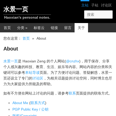
跳转至正文
网站导航
主站
子站
讨论区
水景一页
Haoxian's personal notes.
主菜单
首页
分类 »
标签云
链接
留言
关于
您在这里：
首页
»
About
About
水景一页
是 Haoxian Zeng 的个人网站(
@cnzhx
)，用于保存、分享
个人感兴趣的科技、教育、生活、娱乐等内容。网站内容的分类和关
键词可以参考
本站导读
页面。为了方便讨论问题、答疑解惑，水景一
页还设立了专门的
讨论区
，为相关话题提供讨论空间，同时博主也尽
力为大家提供力所能及的帮助。
如有不方便在网站上讨论的问题，请参考
联系
页面提供的联络方式。
About Me
(
联系方式
)
PGP Public Key / 公钥
版权/Copyright