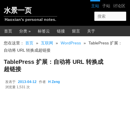
跳转至正文
网站导航
主站
子站
讨论区
水景一页
Haoxian's personal notes.
主菜单
首页
分类 »
标签云
链接
留言
关于
您在这里：
首页
»
互联网
»
WordPress
»
TablePress 扩展：
自动将 URL 转换成超链接
TablePress 扩展：自动将 URL 转换成
超链接
发表于
2013-04-12
作者
H Zeng
2013-04-12
浏览量 1,531 次