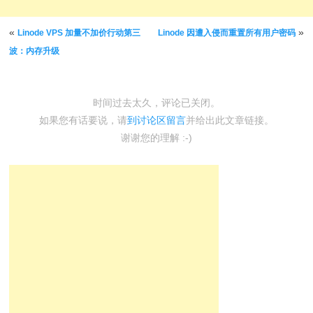
文章导航
«
»
Linode VPS 加量不加价行动第三
Linode 因遭入侵而重置所有用户密码
波：内存升级
时间过去太久，评论已关闭。
如果您有话要说，请
到讨论区留言
并给出此文章链接。
谢谢您的理解 :-)