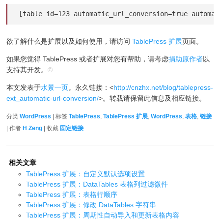
[table id=123 automatic_url_conversion=true automat
欲了解什么是扩展以及如何使用，请访问
TablePress 扩展
页面。
如果您觉得 TablePress 或者扩展对您有帮助，请考虑
捐助原作者
以
支持其开发。
©
本文发表于
水景一页
。永久链接：<
http://cnzhx.net/blog/tablepress-
ext_automatic-url-conversion/
>。转载请保留此信息及相应链接。
分类
WordPress
| 标签
TablePress
,
TablePress 扩展
,
WordPress
,
表格
,
链接
| 作者
H Zeng
| 收藏
固定链接
相关文章
TablePress 扩展：自定义默认选项设置
TablePress 扩展：DataTables 表格列过滤微件
TablePress 扩展：表格行顺序
TablePress 扩展：修改 DataTables 字符串
TablePress 扩展：周期性自动导入和更新表格内容