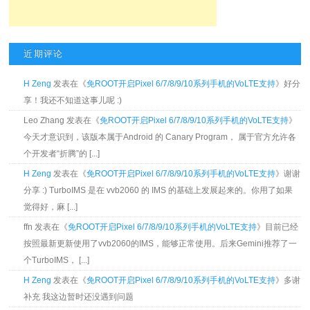
近期评论
H Zeng
发表在《
免ROOT开启Pixel 6/7/8/9/10系列手机的VoLTE支持
》好分
享！我还不知道这事儿呢 :)
Leo Zhang 发表在《
免ROOT开启Pixel 6/7/8/9/10系列手机的VoLTE支持
》
今天才意识到，该版本属于Android 的 Canary Program， 属于官方允许各
个开发者“折腾”的 [...]
H Zeng
发表在《
免ROOT开启Pixel 6/7/8/9/10系列手机的VoLTE支持
》谢谢
分享 :) TurboIMS 是在 vvb2060 的 IMS 的基础上发展起来的。你用了如果
觉得好，麻 [...]
ffn 发表在《
免ROOT开启Pixel 6/7/8/9/10系列手机的VoLTE支持
》目前已经
按照最新更新使用了vvb2060的IMS，能够正常使用。后来Gemini推荐了一
个TurboIMS， [...]
H Zeng
发表在《
免ROOT开启Pixel 6/7/8/9/10系列手机的VoLTE支持
》多谢
补充 我这边暂时还没遇到问题