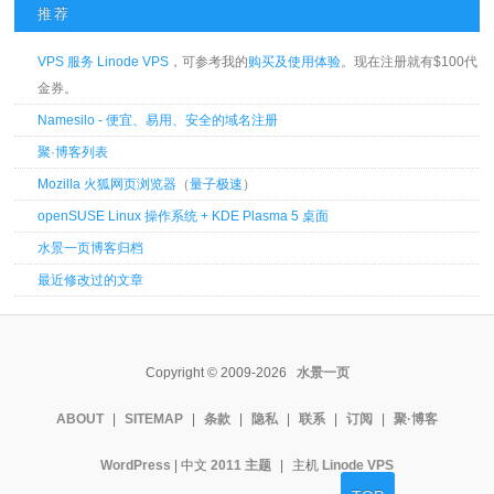
推荐
VPS 服务 Linode VPS
，可参考我的
购买及使用体验
。现在注册就有$100代
金券。
Namesilo - 便宜、易用、安全的域名注册
聚·博客列表
Mozilla 火狐网页浏览器
（
量子极速
）
openSUSE Linux 操作系统 + KDE Plasma 5 桌面
水景一页博客归档
最近修改过的文章
Copyright © 2009-2026
水景一页
ABOUT
|
SITEMAP
|
条款
|
隐私
|
联系
|
订阅
|
聚·博客
WordPress
| 中文
2011 主题
|
主机
Linode VPS