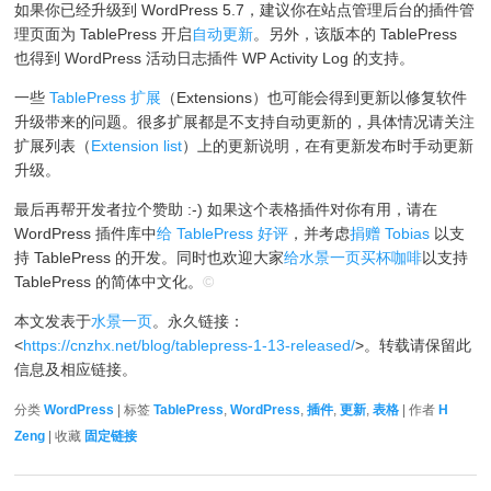
如果你已经升级到 WordPress 5.7，建议你在站点管理后台的插件管
理页面为 TablePress 开启
自动更新
。另外，该版本的 TablePress
也得到 WordPress 活动日志插件 WP Activity Log 的支持。
一些
TablePress 扩展
（Extensions）也可能会得到更新以修复软件
升级带来的问题。很多扩展都是不支持自动更新的，具体情况请关注
扩展列表（
Extension list
）上的更新说明，在有更新发布时手动更新
升级。
最后再帮开发者拉个赞助 :-) 如果这个表格插件对你有用，请在
WordPress 插件库中
给 TablePress 好评
，并考虑
捐赠 Tobias
以支
持 TablePress 的开发。同时也欢迎大家
给水景一页买杯咖啡
以支持
TablePress 的简体中文化。
©
本文发表于
水景一页
。永久链接：
<
https://cnzhx.net/blog/tablepress-1-13-released/
>。转载请保留此
信息及相应链接。
分类
WordPress
| 标签
TablePress
,
WordPress
,
插件
,
更新
,
表格
| 作者
H
Zeng
| 收藏
固定链接