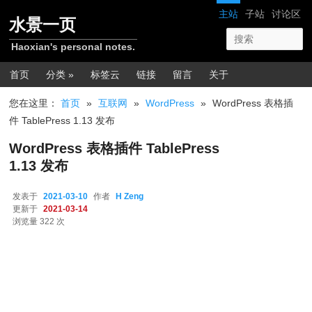
跳转至正文
网站导航
主站
子站
讨论区
水景一页
Haoxian's personal notes.
主菜单
首页
分类 »
标签云
链接
留言
关于
您在这里：
首页
»
互联网
»
WordPress
»
WordPress 表格插
件 TablePress 1.13 发布
WordPress 表格插件 TablePress
1.13 发布
发表于
2021-03-10
作者
H Zeng
更新于
2021-03-14
浏览量 322 次