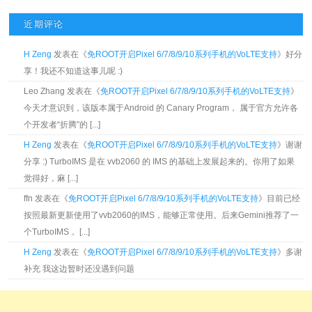
近期评论
H Zeng
发表在《
免ROOT开启Pixel 6/7/8/9/10系列手机的VoLTE支持
》好分
享！我还不知道这事儿呢 :)
Leo Zhang 发表在《
免ROOT开启Pixel 6/7/8/9/10系列手机的VoLTE支持
》
今天才意识到，该版本属于Android 的 Canary Program， 属于官方允许各
个开发者“折腾”的 [...]
H Zeng
发表在《
免ROOT开启Pixel 6/7/8/9/10系列手机的VoLTE支持
》谢谢
分享 :) TurboIMS 是在 vvb2060 的 IMS 的基础上发展起来的。你用了如果
觉得好，麻 [...]
ffn 发表在《
免ROOT开启Pixel 6/7/8/9/10系列手机的VoLTE支持
》目前已经
按照最新更新使用了vvb2060的IMS，能够正常使用。后来Gemini推荐了一
个TurboIMS， [...]
H Zeng
发表在《
免ROOT开启Pixel 6/7/8/9/10系列手机的VoLTE支持
》多谢
补充 我这边暂时还没遇到问题