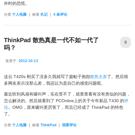
外时的恐慌。
分类
个人电脑
|
标签
札记
|
4
条评论
ThinkPad 散热真是一代不如一代了
0
吗？
发表于
2012-10-13
2012-10-13
这台 T420s 刚买了没多久我就写了篇帖子抱怨
散热太差
了。然后很
多网友表示没那么差，我还以为是自己的感觉问题呢。
最近听到风扇有啸叫声，实在受不了，就查查看有没有类似的问题，
怎么解决的。然后就看到了 PCOnline上的关于今年新品 T430 的
评
论
。OMG，原来啸叫更厉害了，而且已经成了 ThinkPad 的特色
了。
分类
个人电脑
|
标签
ThinkPad
|
我要评论