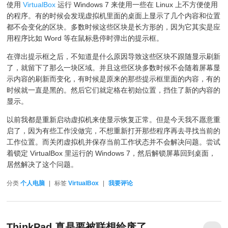
使用
VirtualBox
运行 Windows 7 来使用一些在 Linux 上不方便使用
的程序。有的时候会发现虚拟机里面的桌面上显示了几个内容和位置
都不会变化的区块。多数时候这些区块是长方形的，因为它其实是应
用程序比如 Word 等在鼠标悬停时弹出的提示框。
在弹出提示框之后，不知道是什么原因导致这些区块不跟随显示刷新
了，就留下了那么一块区域。并且这些区块多数时候不会随着屏幕显
示内容的刷新而变化，有时候是原来的那些提示框里面的内容，有的
时候就一直是黑的。然后它们就定格在初始位置，挡住了新的内容的
显示。
以前我都是重新启动虚拟机来使显示恢复正常。但是今天我不愿意重
启了，因为有些工作没做完，不想重新打开那些程序再去寻找当前的
工作位置。而关闭虚拟机并保存当前工作状态并不会解决问题。尝试
着锁定 VirtualBox 里运行的 Windows 7，然后解锁屏幕回到桌面，
居然解决了这个问题。
分类
个人电脑
|
标签
VirtualBox
|
我要评论
ThinkPad 真是要被联想给废了