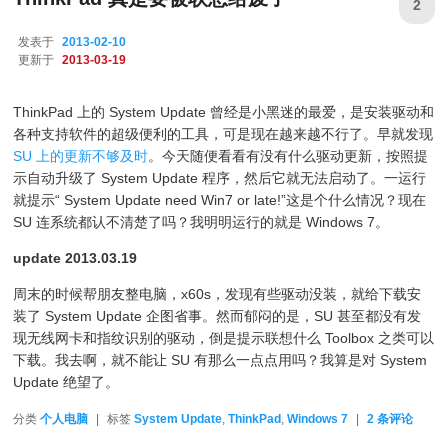
2
发表于
2013-02-10
更新于
2013-03-19
ThinkPad 上的 System Update 曾经是小黑迷的最爱，是安装驱动和
各种支持软件的超级便利的工具，可是现在越来越不行了。早就发现
SU 上的更新不够及时
。今天随便看看有没有什么驱动更新，按照提
示自动升级了 System Update 程序，然后它就无法启动了。一运行
就提示“ System Update need Win7 or late!”这是个什么情况？现在
SU 连系统都认不清楚了吗？我明明运行的就是 Windows 7。
update 2013.03.19
周末的时候帮朋友整电脑，x60s，发现有些驱动没装，就给下载安
装了 System Update 企图省事。然而郁闷的是，SU 甚至都没有发
现无线网卡和指纹识别的驱动，倒是提示联想什么 Toolbox 之类可以
下载。我去啊，就不能让 SU 有那么一点点用吗？我算是对 System
Update 绝望了。
分类
个人电脑
|
标签
System Update
,
ThinkPad
,
Windows 7
|
2
条评论