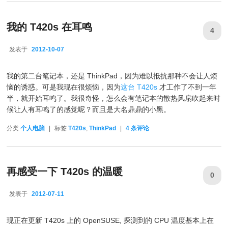
我的 T420s 在耳鸣
4
发表于
2012-10-07
2012-10-07
我的第二台笔记本，还是 ThinkPad，因为难以抵抗那种不会让人烦
恼的诱惑。可是我现在很烦恼，因为
这台 T420s
才工作了不到一年
半，就开始耳鸣了。我很奇怪，怎么会有笔记本的散热风扇吹起来时
候让人有耳鸣了的感觉呢？而且是大名鼎鼎的小黑。
分类
个人电脑
|
标签
T420s
,
ThinkPad
|
4
条评论
再感受一下 T420s 的温暖
0
发表于
2012-07-11
2012-07-11
现正在更新 T420s 上的 OpenSUSE, 探测到的 CPU 温度基本上在