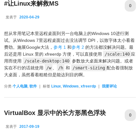
#让Linux来解救MS
0
发表于
2020-04-29
2020-04-29
想从常用笔记本里远程桌面到另一台电脑上的Windows 10进行测
试。从Windows 7里远程桌面过去没法调节 DPI，以致字体太小看着
费劲。施展Google大法，
参考 1
和
参考 2
的方法都没解决问题。最
后还是用 Linux 里的 xfreerdp 方便，可以直接使用
/scale:140
应
用而使用
/scale-desktop:140
参数放大桌面来解决问题。或者
实在不行的话就使用
/w
、
/h
和
/smart-sizing
配合着强制放
大桌面，虽然看着粗糙但是能达到目的啊。
分类
个人电脑
,
软件
|
标签
Linux
,
Windows
,
xfreerdp
|
我要评论
VirtualBox 显示中的长方形黑色浮块
0
发表于
2017-09-19
2017-09-19