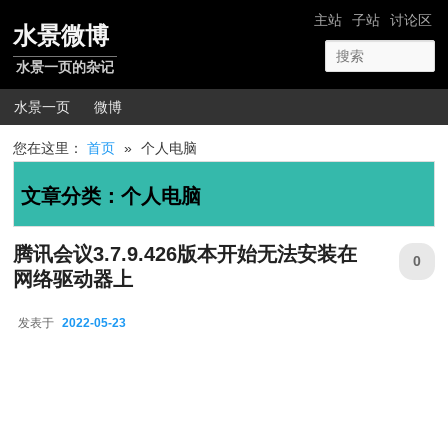
跳转至正文
跳转至边栏
网站导航
主站
子站
讨论区
水景微博
水景一页的杂记
主菜单
水景一页
微博
您在这里：
首页
»
个人电脑
文章分类：
个人电脑
腾讯会议3.7.9.426版本开始无法安装在
0
网络驱动器上
发表于
2022-05-23
2022-05-23