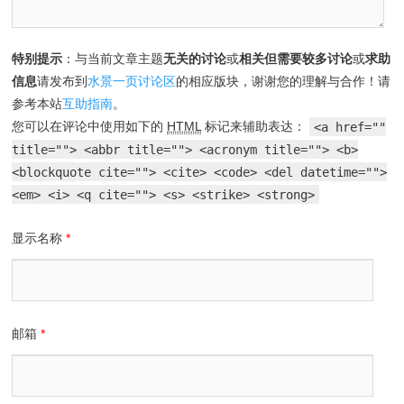
特别提示
：与当前文章主题
无关的讨论
或
相关但需要较多讨论
或
求助
信息
请发布到
水景一页讨论区
的相应版块，谢谢您的理解与合作！请
参考本站
互助指南
。
您可以在评论中使用如下的
HTML
标记来辅助表达：
<a href=""
title=""> <abbr title=""> <acronym title=""> <b>
<blockquote cite=""> <cite> <code> <del datetime="">
<em> <i> <q cite=""> <s> <strike> <strong>
显示名称
*
邮箱
*