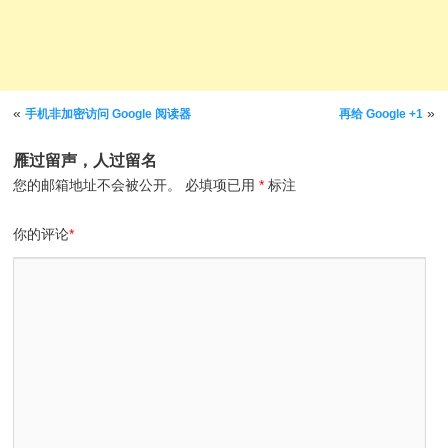
文章导航
«
»
手机非加密访问 Google 阅读器
再给 Google +1
雁过留声，人过留名
您的邮箱地址不会被公开。
必填项已用
*
标注
你的评论
*