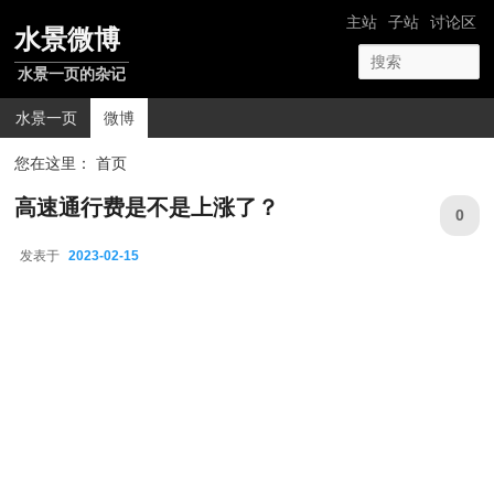
跳转至正文
跳转至边栏
网站导航
主站
子站
讨论区
水景微博
水景一页的杂记
主菜单
水景一页
微博
您在这里： 首页
高速通行费是不是上涨了？
0
发表于
2023-02-15
2023-02-15