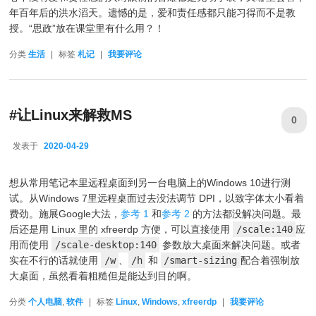
年百年后的洪水滔天。遗憾的是，爱和责任感都只能习得而不是教
授。“思政”放在课堂里有什么用？！
分类
生活
|
标签
札记
|
我要评论
#让Linux来解救MS
0
发表于
2020-04-29
2020-04-29
想从常用笔记本里远程桌面到另一台电脑上的Windows 10进行测
试。从Windows 7里远程桌面过去没法调节 DPI，以致字体太小看着
费劲。施展Google大法，
参考 1
和
参考 2
的方法都没解决问题。最
后还是用 Linux 里的 xfreerdp 方便，可以直接使用
/scale:140
应
用而使用
/scale-desktop:140
参数放大桌面来解决问题。或者
实在不行的话就使用
/w
、
/h
和
/smart-sizing
配合着强制放
大桌面，虽然看着粗糙但是能达到目的啊。
分类
个人电脑
,
软件
|
标签
Linux
,
Windows
,
xfreerdp
|
我要评论