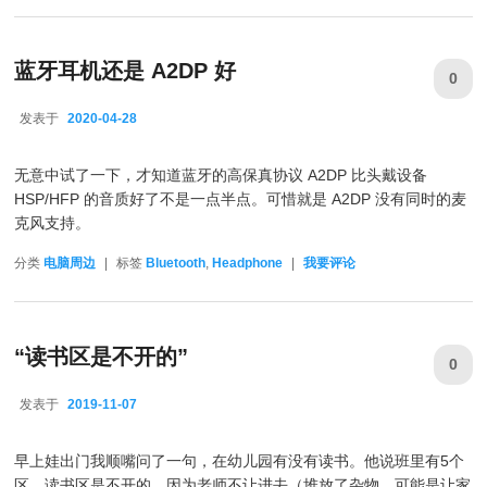
蓝牙耳机还是 A2DP 好
0
发表于
2020-04-28
2020-04-28
无意中试了一下，才知道蓝牙的高保真协议
A2DP 比头戴设备
HSP/HFP 的音质好了不是一点半点。可惜就是 A2DP 没有同时的麦
克风支持。
分类
电脑周边
|
标签
Bluetooth
,
Headphone
|
我要评论
“读书区是不开的”
0
发表于
2019-11-07
2019-11-07
早上娃出门我顺嘴问了一句，在幼儿园有没有读书。他说班里有5个
区，读书区是不开的。因为老师不让进去（堆放了杂物，可能是让家