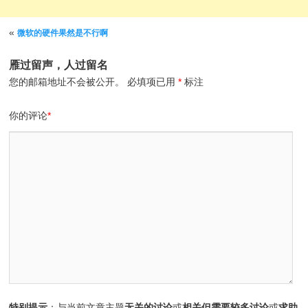
文章导航
«
微软的硬件果然是不行啊
雁过留声，人过留名
您的邮箱地址不会被公开。
必填项已用
*
标注
你的评论
*
特别提示
：与当前文章主题
无关的讨论
或
相关但需要较多讨论
或
求助