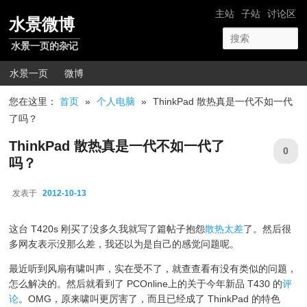
跳转至正文
网站导航
主站
子站
讨论区
水景微博
水景一页的杂记
主菜单
水景一页
微博
您在这里：
首页
»
个人电脑
»
ThinkPad 散热真是一代不如一代
了吗？
ThinkPad 散热真是一代不如一代了
0
吗？
发表于
2012-10-13
2012-10-13
这台 T420s 刚买了没多久我就写了篇帖子抱怨
散热太差
了。然后很
多网友表示没那么差，我还以为是自己的感觉问题呢。
最近听到风扇有啸叫声，实在受不了，就查查看有没有类似的问题，
怎么解决的。然后就看到了 PCOnline上的关于今年新品 T430 的
评
论
。OMG，原来啸叫更厉害了，而且已经成了 ThinkPad 的特色