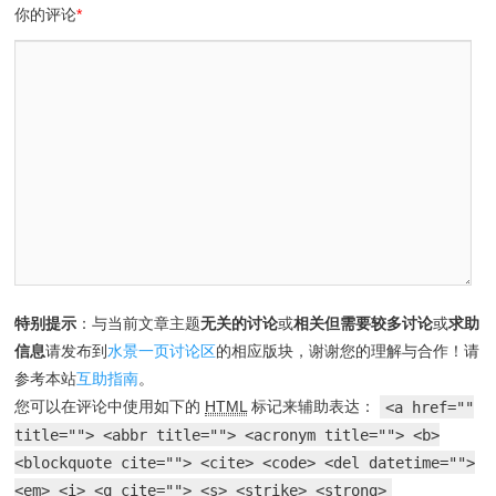
你的评论
*
特别提示
：与当前文章主题
无关的讨论
或
相关但需要较多讨论
或
求助
信息
请发布到
水景一页讨论区
的相应版块，谢谢您的理解与合作！请
参考本站
互助指南
。
您可以在评论中使用如下的
HTML
标记来辅助表达：
<a href=""
title=""> <abbr title=""> <acronym title=""> <b>
<blockquote cite=""> <cite> <code> <del datetime="">
<em> <i> <q cite=""> <s> <strike> <strong>