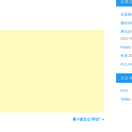
近期
高速通
微软的
腾讯会
2022-0
Happy 
有感
2
#让Li
关注
RSS
Twitter
»
看小孩怎么“怀旧”