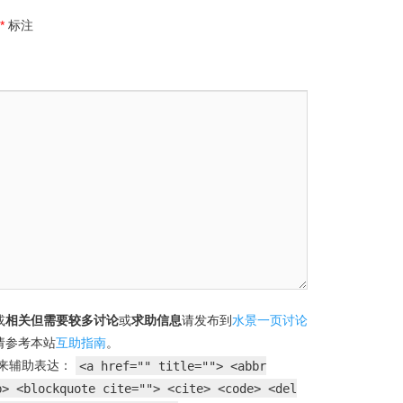
*
标注
或
相关但需要较多讨论
或
求助信息
请发布到
水景一页讨论
请参考本站
互助指南
。
来辅助表达：
<a href="" title=""> <abbr
b> <blockquote cite=""> <cite> <code> <del