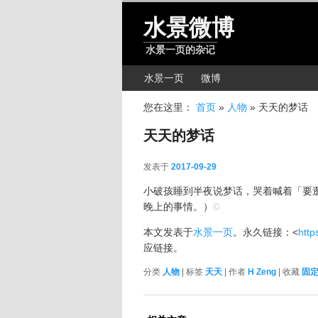
跳转至正文
水景微博
水景一页的杂记
主菜单
水景一页
微博
您在这里：
首页
»
人物
»
天天的梦话
天天的梦话
发表于
2017-09-29
2017-09-29
小破孩睡到半夜说梦话，哭着喊着「要逛A
晚上的事情。）
©
本文发表于
水景一页
。永久链接：<
http
应链接。
分类
人物
| 标签
天天
| 作者
H Zeng
| 收藏
固