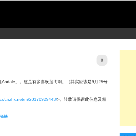
0
ndale」。这是有多喜欢逛街啊。（其实应该是9月25号
s://cnzhx.net/m/20170929443/
>。转载请保留此信息及相
定链接