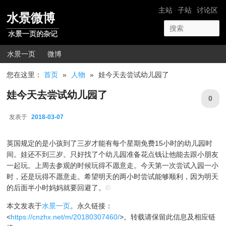
跳转至正文
网站导航
主站
子站
讨论区
水景微博
水景一页的杂记
主菜单
水景一页
微博
您在这里：
首页
»
人物
»
娃今天去尝试幼儿园了
娃今天去尝试幼儿园了
0
发表于
2018-03-07
2018-03-07
英国规定的是小孩到了三岁才能有每个星期免费15小时的幼儿园时
间。娃还不到三岁。只好找了个幼儿园准备花点钱让他能去跟小朋友
一起玩。上周去参观的时候玩得不愿意走。今天第一次尝试入园一小
时，还是玩得不愿意走。希望明天的两小时尝试能够顺利，因为明天
的后面半小时妈妈就要回避了。
©
本文发表于
水景一页
。永久链接：
<
https://cnzhx.net/m/20180307460/
>。转载请保留此信息及相应链