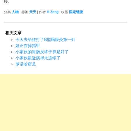
接。
分类
人物
| 标签
天天
| 作者
H Zeng
| 收藏
固定链接
相关文章
今天去给娃打了B型脑膜炎第一针
娃正在掉指甲
小家伙的胃肠炎终于算是好了
小家伙最近病得太连续了
梦话哈密瓜