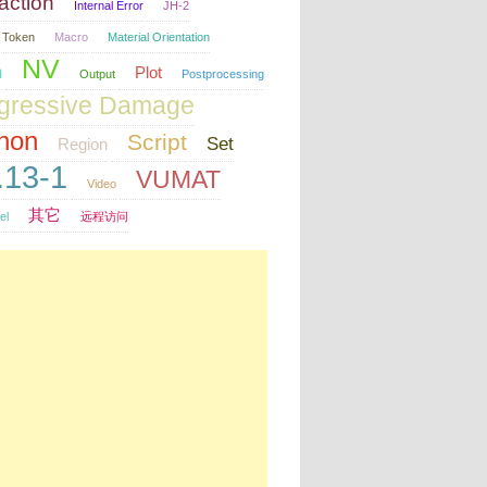
raction
Internal Error
JH-2
 Token
Macro
Material Orientation
NV
h
Plot
Output
Postprocessing
gressive Damage
hon
Script
Set
Region
.13-1
VUMAT
Video
其它
el
远程访问