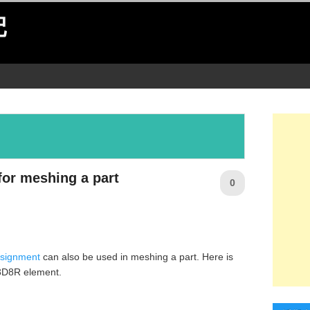
记
for meshing a part
0
assignment
can also be used in meshing a part. Here is
C3D8R element.