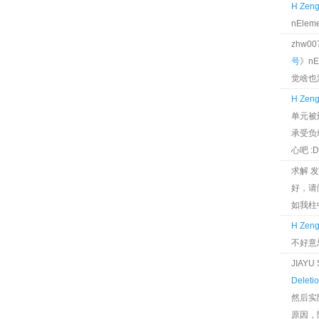
H Zen
nEle
zhw0
号
》n
觉啥也
H Zen
单元被
承受负
心吧 :D
求解 
好，请
如我柱
H Zen
不好意
JIAY
Deleti
然后实
原因，降