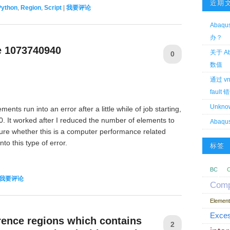
近期
Python
,
Region
,
Script
|
我要评论
Aba
办？
e 1073740940
关于 A
0
数值
通过 vn
fault 
Unknow
ts run into an error after a little while of job starting,
. It worked after I reduced the number of elements to
Abaqus
ure whether this is a computer performance related
to this type of error.
标签
BC
我要评论
Comp
Element
Exces
rence regions which contains
2