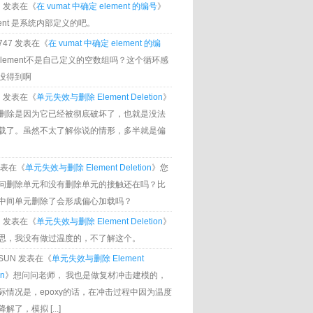
g
发表在《
在 vumat 中确定 element 的编号
》
ment 是系统内部定义的吧。
0747 发表在《
在 vumat 中确定 element 的编
Element不是自己定义的空数组吗？这个循环感
没得到啊
g
发表在《
单元失效与删除 Element Deletion
》
删除是因为它已经被彻底破坏了，也就是没法
载了。虽然不太了解你说的情形，多半就是偏
发表在《
单元失效与删除 Element Deletion
》您
问删除单元和没有删除单元的接触还在吗？比
中间单元删除了会形成偏心加载吗？
g
发表在《
单元失效与删除 Element Deletion
》
思，我没有做过温度的，不了解这个。
U SUN 发表在《
单元失效与删除 Element
on
》想问问老师， 我也是做复材冲击建模的，
际情况是，epoxy的话，在冲击过程中因为温度
解了，模拟 [...]