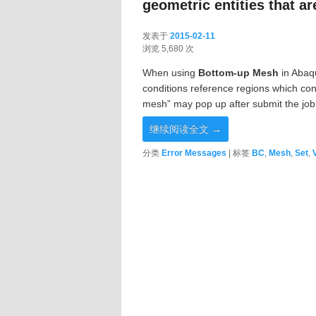
geometric entities that a
发表于
2015-02-11
2015-02-11
浏览 5,680 次
When using
Bottom-up Mesh
in Abaq
conditions reference regions which cont
mesh” may pop up after submit the job.
继续阅读全文
→
分类
Error Messages
|
标签
BC
,
Mesh
,
Set
,