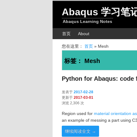
跳转至正文
跳转至边栏
Abaqus 学习笔
Abaqus Learning Notes
主菜单
首页
About
您在这里：
首页
»
Mesh
标签：
Mesh
Python for Abaqus: code 
发表于
2017-02-28
更新于
2017-03-01
浏览 2,306 次
Region used for
material orientation 
an example of messing a part using 
继续阅读全文
→