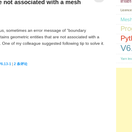
inte
re not associated with a mesh
Licence
Mes
Pro
us, sometimes an error message of “boundary
Pyt
ains geometric entities that are not associated with a
 One of my colleague suggested following tip to solve it.
V6
Yarn lev
V6.13-1
|
2
条评论