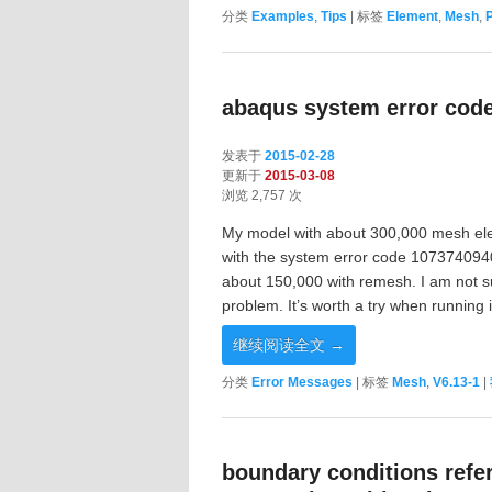
分类
Examples
,
Tips
|
标签
Element
,
Mesh
,
abaqus system error cod
发表于
2015-02-28
更新于
2015-03-08
浏览 2,757 次
My model with about 300,000 mesh elemen
with the system error code 1073740940
about 150,000 with remesh. I am not s
problem. It’s worth a try when running in
继续阅读全文
→
分类
Error Messages
|
标签
Mesh
,
V6.13-1
|
boundary conditions refe