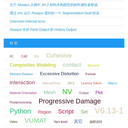
关于 Abaqus 示例中 JH-2 材料本构模型的材料属性参数值
通过 vnc 运行 Abaqus 遇到的一个 Segmentation fault 错误
Unknown internal error
Abaqus 中的 Field Output 和 History Output
标签
Cohesive
BC
CAE
CLI
contact
Composites Modeling
Element
Excessive Distortion
Element Deletion
Fortran
interaction
Internal Error
JH-2
Licence Token
Macro
NV
Mesh
Plot
Material Orientation
Output
Progressive Damage
Postprocessing
V6.13-1
Python
Script
Set
Region
VUMAT
其它
Video
Yarn level
远程访问