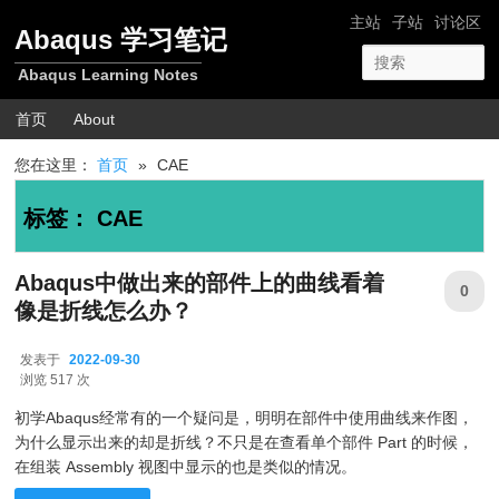
跳转至正文
跳转至边栏
网站导航
主站
子站
讨论区
Abaqus 学习笔记
Abaqus Learning Notes
主菜单
首页
About
您在这里：
首页
»
CAE
标签：
CAE
Abaqus中做出来的部件上的曲线看着
0
像是折线怎么办？
发表于
2022-09-30
2022-09-30
浏览 517 次
初学Abaqus经常有的一个疑问是，明明在部件中使用曲线来作图，
为什么显示出来的却是折线？不只是在查看单个部件 Part 的时候，
在组装 Assembly 视图中显示的也是类似的情况。