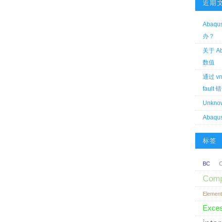
近期
Aba
办？
关于 A
数值
通过 vn
fault 
Unknow
Abaqus
标签
BC
Comp
Element
Exces