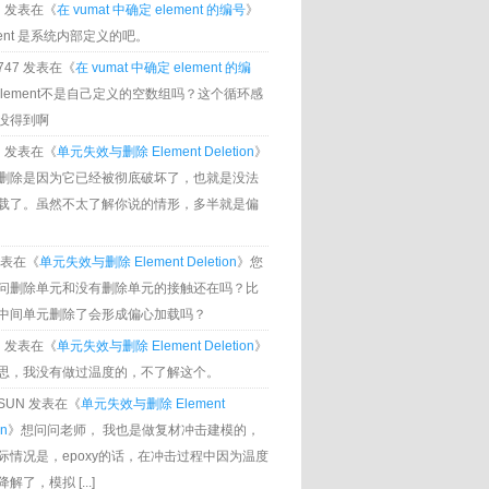
g
发表在《
在 vumat 中确定 element 的编号
》
ment 是系统内部定义的吧。
0747 发表在《
在 vumat 中确定 element 的编
Element不是自己定义的空数组吗？这个循环感
没得到啊
g
发表在《
单元失效与删除 Element Deletion
》
删除是因为它已经被彻底破坏了，也就是没法
载了。虽然不太了解你说的情形，多半就是偏
发表在《
单元失效与删除 Element Deletion
》您
问删除单元和没有删除单元的接触还在吗？比
中间单元删除了会形成偏心加载吗？
g
发表在《
单元失效与删除 Element Deletion
》
思，我没有做过温度的，不了解这个。
U SUN 发表在《
单元失效与删除 Element
on
》想问问老师， 我也是做复材冲击建模的，
际情况是，epoxy的话，在冲击过程中因为温度
解了，模拟 [...]