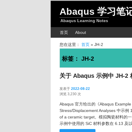
跳转至正文
跳转至边栏
Abaqus 学习笔
Abaqus Learning Notes
主菜单
首页
About
您在这里：
首页
»
JH-2
标签：
JH-2
关于 Abaqus 示例中 J
发表于
2022-08-22
2022-08-22
浏览 3,230 次
Abaqus 官方给出的《Abaqus Example 
Stress/Displacement Analyses 
of a ceramic target。模拟陶瓷材料的
示例中使用的 SiC 材料参数在 6.13