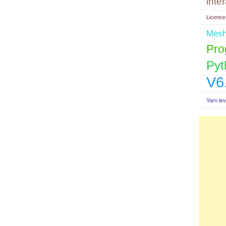
inte
Licence
Mes
Pro
Pyt
V6
Yarn lev