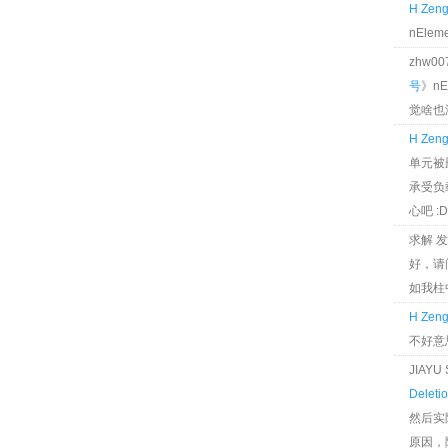
H Zen
nEle
zhw0
号
》n
觉啥也
H Zen
单元被
承受负
心吧 :D
求解 
好，请
如我柱
H Zen
不好意
JIAY
Deleti
然后实
原因，降