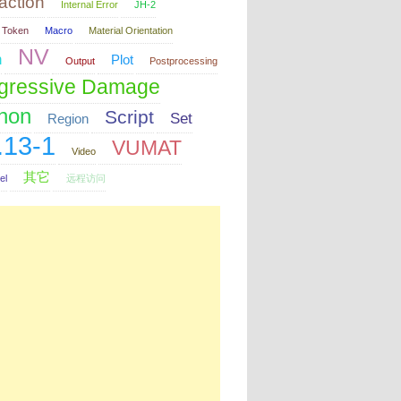
raction
Internal Error
JH-2
 Token
Macro
Material Orientation
NV
h
Plot
Output
Postprocessing
gressive Damage
hon
Script
Set
Region
.13-1
VUMAT
Video
其它
el
远程访问