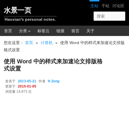
跳转至正文
网站导航
主站
子站
讨论区
水景一页
Haoxian's personal notes.
主菜单
首页
分类 »
标签云
链接
留言
关于
您在这里：
首页
»
计算机
»
使用 Word 中的样式来加速论文排版
格式设置
使用 Word 中的样式来加速论文排版格
式设置
发表于
2013-05-21
作者
H Zeng
更新于
2015-01-05
浏览量 14,973 次