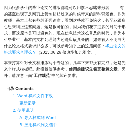
因为很多学生的毕业论文的排版都是可以用惨不忍睹来形容 —— 有
的甚至出现了从网页上复制粘贴过来的时候带来的那种背景色。作为
教师，基本上都有些纠正强迫症，看到这些就不免恼火，甚至花很多
心思来纠正这些问题。这是很可怕的，因为我们花了过多的时间于形
式，而这原本是可以避免的。现在信息技术这么普及的时代，作为本
科毕业生，基本的文档处理能力还是应该具备的。如果有人不明白为
什么论文格式要求那么多，可以参考知乎上的这篇问答：
毕业论文的
格式要求合理么？
（2013.06.26 修改增加此引文。）
本来打算针对长文档排版写个专题的，几年下来都没有完成，还是先
来个样式模板吧。此模板仅供参考，
使用前建议先看完整篇文章
。另
外，请注意下面“
工作规范
”中的其它要求。
目录 Contents
1. Word 样式文件下载
更新记录
2. 使用说明
A. 导入样式到 Word
B. 应用样式到文档中