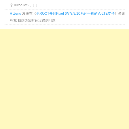
个TurboIMS， [...]
H Zeng
发表在《
免ROOT开启Pixel 6/7/8/9/10系列手机的VoLTE支持
》多谢
补充 我这边暂时还没遇到问题