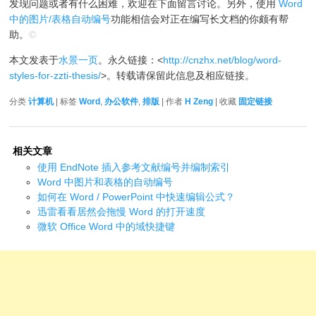
发现问题或者有什么困难，欢迎在下面留言讨论。另外，使用
Word
中的图片/表格自动编号
功能相信会对正在编写长文档的你颇有帮
助。
©
本文发表于
水景一页
。永久链接：<
http://cnzhx.net/blog/word-
styles-for-zzti-thesis/
>。转载请保留此信息及相应链接。
分类
计算机
| 标签
Word
,
办公软件
,
排版
| 作者
H Zeng
| 收藏
固定链接
相关文章
使用 EndNote 插入参考文献编号并编制索引
Word 中图片和表格的自动编号
如何在 Word / PowerPoint 中快速编辑公式？
迅雷看看居然会拖慢 Word 的打开速度
微软 Office Word 中的域快捷键