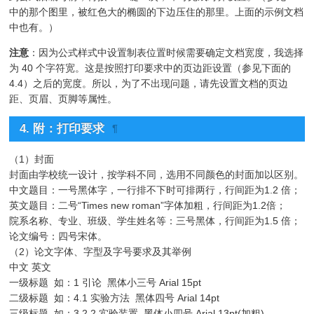
中的那个图里，被红色大的椭圆的下边压住的那里。上面的示例文档
中也有。）
注意
：因为公式样式中设置制表位置时候需要确定文档宽度，我选择
为 40 个字符宽。这是按照打印要求中的页边距设置（参见下面的
4.4）之后的宽度。所以，为了不出现问题，请先设置文档的页边
距、页眉、页脚等属性。
4. 附：打印要求
¶
（1）封面
封面由学校统一设计，按学科不同，选用不同颜色的封面加以区别。
中文题目：一号黑体字，一行排不下时可排两行，行间距为1.2 倍；
英文题目：二号“Times new roman”字体加粗，行间距为1.2倍；
院系名称、专业、班级、学生姓名等：三号黑体，行间距为1.5 倍；
论文编号：四号宋体。
（2）论文字体、字型及字号要求及其举例
中文 英文
一级标题 如：1 引论 黑体小三号 Arial 15pt
二级标题 如：4.1 实验方法 黑体四号 Arial 14pt
三级标题 如：3.2.2 实验装置 黑体小四号 Arial 13pt(加粗)