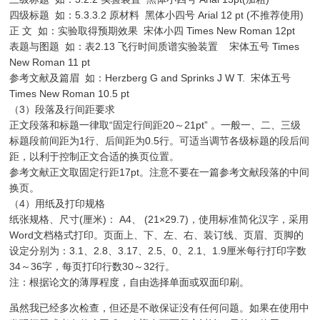
四级标题 如：5.3.3.2 原材料 黑体小四号 Arial 12 pt (不推荐使用)
正 文 如：实验取得预期效果 宋体小四 Times New Roman 12pt
表题与图题 如：表2.13 飞行时间质谱实验装置 宋体五号 Times
New Roman 11 pt
参考文献及篇眉 如：Herzberg G and Sprinks J W T. 宋体五号
Times New Roman 10.5 pt
（3）段落及行间距要求
正文段落和标题一律取“固定行间距20～21pt” 。一般一、二、三级
标题段前间距为1行、后间距为0.5行。可适当调节各级标题的段后间
距，以利于控制正文合适的换页位置。
参考文献正文取固定行距17pt。注意不要在一篇参考文献段落的中间
换页。
（4）用纸及打印规格
纸张规格、尺寸(厘米)： A4、 (21×29.7)，使用标准简化汉字，采用
Word文档格式打印。页面上、下、左、右、装订线、页眉、页脚的
设定分别为：3.1、2.8、3.17、2.5、0、2.1、1.9厘米每行打印字数
34～36字，每页打印行数30～32行。
注：根据论文的薄厚程度，自由选择单面或双面印刷。
虽然我已经多次检查，但还是不敢保证没有任何问题。如果在使用中