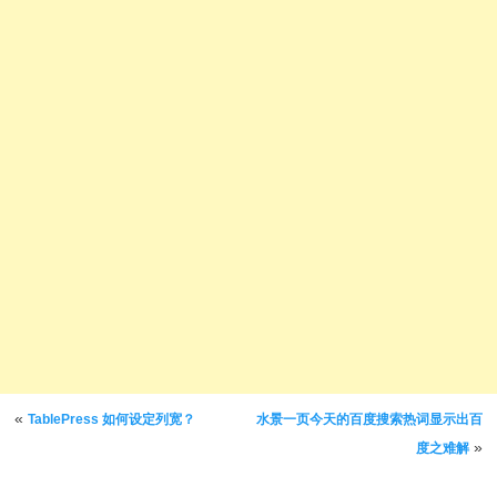
文章导航
«
TablePress 如何设定列宽？
水景一页今天的百度搜索热词显示出百
»
度之难解