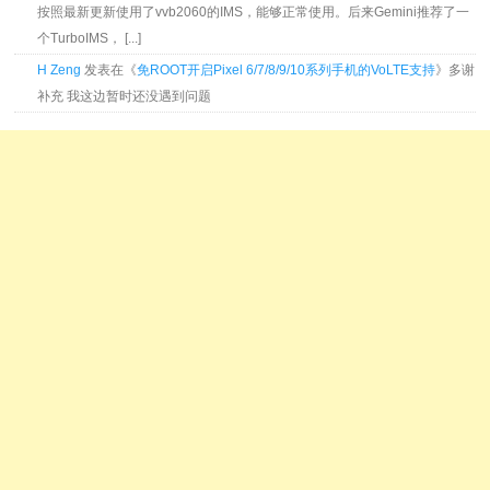
按照最新更新使用了vvb2060的IMS，能够正常使用。后来Gemini推荐了一
个TurboIMS， [...]
H Zeng
发表在《
免ROOT开启Pixel 6/7/8/9/10系列手机的VoLTE支持
》多谢
补充 我这边暂时还没遇到问题