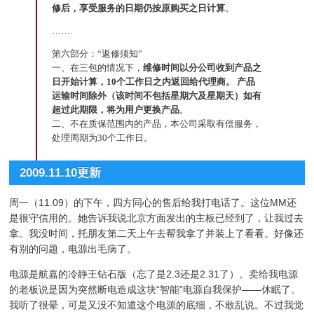
修后，享受服务的日期仍按原购买之日计算
。
……
第六部分：“返修须知”
一、在三包的情况下，
维修时间以分公司收到产品之
日开始计算，10个工作日之内返回给代理商。 产品
运输时间除外（该时间不包括星期六及星期天）如有
超过此期限，将为用户更换产品
。
二、不在质保范围内的产品，本公司采取有偿服务，
处理周期为30个工作日。
2009.11.10更新
周一（11.09）的下午，四方同心的售后给我打电话了。这位MM还
是很守信用的。她告诉我说北京方面发出的主板已经到了，让我过去
拿。我没时间，托朋友第二天上午去帮我拿了并装上了看看。好像还
有别的问题，电源出毛病了。
电源是航嘉的冷静王钻石版（忘了是2.3还是2.31了）。卖给我电源
的老板说是因为突然断电造成这块“智能”电源自我保护——休眠了。
我听了很晕，可是又没不知道这个电源的底细，不敢乱说。不过我觉