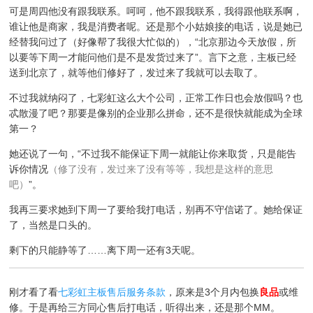
可是周四他没有跟我联系。呵呵，他不跟我联系，我得跟他联系啊，
谁让他是商家，我是消费者呢。还是那个小姑娘接的电话，说是她已
经替我问过了（好像帮了我很大忙似的），“北京那边今天放假，所
以要等下周一才能问他们是不是发货过来了”。言下之意，主板已经
送到北京了，就等他们修好了，发过来了我就可以去取了。
不过我就纳闷了，七彩虹这么大个公司，正常工作日也会放假吗？也
忒散漫了吧？那要是像别的企业那么拼命，还不是很快就能成为全球
第一？
她还说了一句，“不过我不能保证下周一就能让你来取货，只是能告
诉你情况
（修了没有，发过来了没有等等，我想是这样的意思
吧）
”。
我再三要求她到下周一了要给我打电话，别再不守信诺了。她给保证
了，当然是口头的。
剩下的只能静等了……离下周一还有3天呢。
刚才看了看
七彩虹主板售后服务条款
，原来是3个月内包换
良品
或维
修。于是再给三方同心售后打电话，听得出来，还是那个MM。