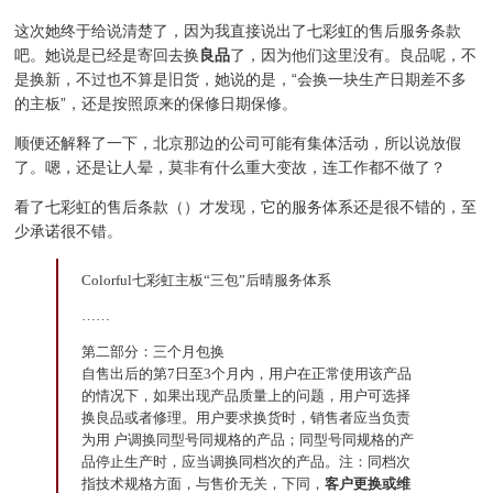
这次她终于给说清楚了，因为我直接说出了七彩虹的售后服务条款
吧。她说是已经是寄回去换
良品
了，因为他们这里没有。良品呢，不
是换新，不过也不算是旧货，她说的是，“会换一块生产日期差不多
的主板”，还是按照原来的保修日期保修。
顺便还解释了一下，北京那边的公司可能有集体活动，所以说放假
了。嗯，还是让人晕，莫非有什么重大变故，连工作都不做了？
看了七彩虹的售后条款（）才发现，它的服务体系还是很不错的，至
少承诺很不错。
Colorful七彩虹主板“三包”后晴服务体系
……
第二部分：三个月包换
自售出后的第7日至3个月内，用户在正常使用该产品
的情况下，如果出现产品质量上的问题，用户可选择
换良品或者修理。用户要求换货时，销售者应当负责
为用 户调换同型号同规格的产品；同型号同规格的产
品停止生产时，应当调换同档次的产品。注：同档次
指技术规格方面，与售价无关，下同，
客户更换或维