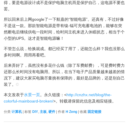
得，要是电源设计成不是保护电脑主机而是保护自己，这电源不要也
罢。
所以回来后上网google了一下航嘉的“智能电源”。还真有，不过好像
不是这一款。那款智能电源是带有镍-镉可充电蓄电池的，能够在突
然断电后继续供电一段时间，给时间主机来进入休眠状态，相当于个
小型的UPS。这才是智能电源嘛！
不管怎么说，给换就成。都已经买了用了，还能怎么样？我也没那么
多时间啊。用用再看吧。
后来弄好了，虽然没有多花什么钱（除了车费邮费），可是费时费力
还那么长时间没有电脑用。所以，在当下电子产品质量越来越差的情
况下，建议大家买电脑尽量挑有保障的，最好是品牌的，还是别自己
装了。
©
本文发表于
水景一页
。永久链接：<
http://cnzhx.net/blog/the-
colorful-mainboard-broken/
>。转载请保留此信息及相应链接。
分类
计算机
| 标签
DIY
,
主板
,
硬件
| 作者
H Zeng
| 收藏
固定链接