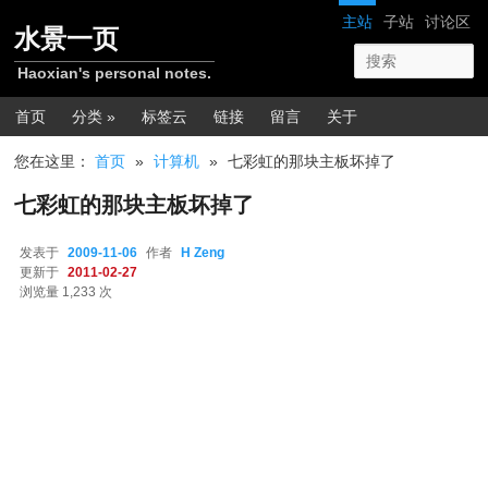
跳转至正文
网站导航
主站
子站
讨论区
水景一页
Haoxian's personal notes.
主菜单
首页
分类 »
标签云
链接
留言
关于
您在这里：
首页
»
计算机
»
七彩虹的那块主板坏掉了
七彩虹的那块主板坏掉了
发表于
2009-11-06
作者
H Zeng
更新于
2011-02-27
浏览量 1,233 次