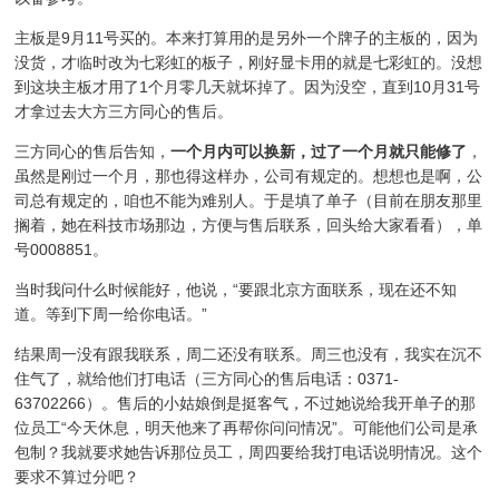
主板是9月11号买的。本来打算用的是另外一个牌子的主板的，因为
没货，才临时改为七彩虹的板子，刚好显卡用的就是七彩虹的。没想
到这块主板才用了1个月零几天就坏掉了。因为没空，直到10月31号
才拿过去大方三方同心的售后。
三方同心的售后告知，
一个月内可以换新，过了一个月就只能修了
，
虽然是刚过一个月，那也得这样办，公司有规定的。想想也是啊，公
司总有规定的，咱也不能为难别人。于是填了单子（目前在朋友那里
搁着，她在科技市场那边，方便与售后联系，回头给大家看看），单
号0008851。
当时我问什么时候能好，他说，“要跟北京方面联系，现在还不知
道。等到下周一给你电话。”
结果周一没有跟我联系，周二还没有联系。周三也没有，我实在沉不
住气了，就给他们打电话（三方同心的售后电话：0371-
63702266）。售后的小姑娘倒是挺客气，不过她说给我开单子的那
位员工“今天休息，明天他来了再帮你问问情况”。可能他们公司是承
包制？我就要求她告诉那位员工，周四要给我打电话说明情况。这个
要求不算过分吧？