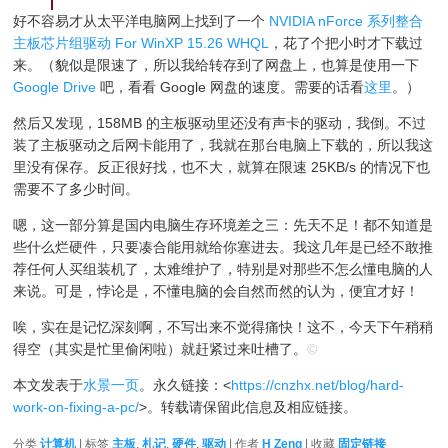
好不容易才从太平洋电脑网上找到了一个
NVIDIA nForce 系列整合
主板芯片组驱动 For WinXP 15.26 WHQL
，花了个把小时才下载过
来。（貌似是限速了，所以我给转存到了网盘上，也算是使用一下
Google Drive
吧，看看 Google 网盘的速度。需要的话看
这里
。）
然后又发现，158MB 的主板驱动里还没有声卡的驱动，我倒。不过
装了主板驱动之后网卡能用了，我就在那台电脑上下载的，所以我这
里没有保存。反正很好找，也不大，就算在限速 25KB/s 的情况下也
需要不了多少时间。
嗯，这一部分算是国内电脑生存环境差之三：先天不足！都不知道是
些什么烂硬件，只要凑合能用就给你塞进去。我这几年是已经不敢推
荐任何人买组装机了，太难维护了，特别是对那些不怎么懂电脑的人
来说。可是，悖论是，不懂电脑的会自然而然的认为，便宜才好！
唉，实在是记忆深刻啊，不写出来不觉得痛快！这不，今天下午稍稍
得空（其实是忙里偷闲啦）就赶紧过来吐槽了。
©
本文发表于
水景一页
。永久链接：<
https://cnzhx.net/blog/hard-
work-on-fixing-a-pc/
>。转载请保留此信息及相应链接。
分类
计算机
| 标签
主板
,
札记
,
硬件
,
驱动
| 作者
H Zeng
| 收藏
固定链接