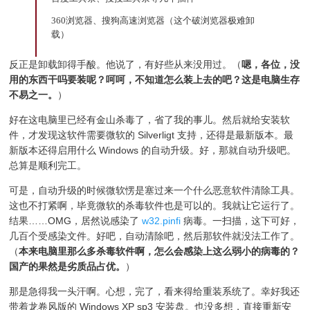
360浏览器、搜狗高速浏览器（这个破浏览器极难卸
载）
反正是卸载卸得手酸。他说了，有好些从来没用过。（
嗯，各位，没
用的东西干吗要装呢？呵呵，不知道怎么装上去的吧？这是电脑生存
不易之一。
）
好在这电脑里已经有金山杀毒了，省了我的事儿。然后就给安装软
件，才发现这软件需要微软的 Silverligt 支持，还得是最新版本。最
新版本还得启用什么 Windows 的自动升级。好，那就自动升级吧。
总算是顺利完工。
可是，自动升级的时候微软愣是塞过来一个什么恶意软件清除工具。
这也不打紧啊，毕竟微软的杀毒软件也是可以的。我就让它运行了。
结果……OMG，居然说感染了
w32.pinfi
病毒。一扫描，这下可好，
几百个受感染文件。好吧，自动清除吧，然后那软件就没法工作了。
（
本来电脑里那么多杀毒软件啊，怎么会感染上这么弱小的病毒的？
国产的果然是劣质品占优。
）
那是急得我一头汗啊。心想，完了，看来得给重装系统了。幸好我还
带着龙卷风版的 Windows XP sp3 安装盘。也没多想，直接重新安