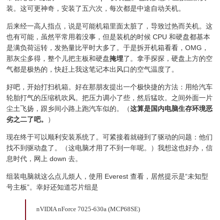
装。这可更神奇，安装了五六次，每次都是中途自动关机。
后来经一高人指点，说是可能机箱里面太脏了，导致过热而关机。这
也有可能，虽然平常用着没事，但是装机的时候 CPU 和硬盘都基本
是满负荷运转，发热量比平时大多了。于是拆开机箱看看，OMG，
那灰尘多得，整个儿把主板和硬盘
掩埋
了。拿手探探，硬盘上方的空
气都是极热的，快赶上我这笔记本出风口的空气温度了。
好吧，开始打扫机箱。好在那朋友提出一个极快捷的方法：用给汽车
轮胎打气的压缩机吹风。把压力调小了些，然后猛吹。之间外面一片
尘土飞扬，跟乡间小路上跑汽车似的。（
这算是国内电脑生存环境恶
劣之二了吧。
）
现在终于可以顺利安装系统了。可紧接着就碰到了驱动的问题：他们
找不到驱动盘了。（这电脑才用了不到一年呢。）我想这也好办，信
息时代，网上 down 去。
组装电脑就这么点儿烦人，使用 Everest 查看，居然提示是“未知型
号主板”。幸好还知道芯片组是
nVIDIA nForce 7025-630a (MCP68SE)