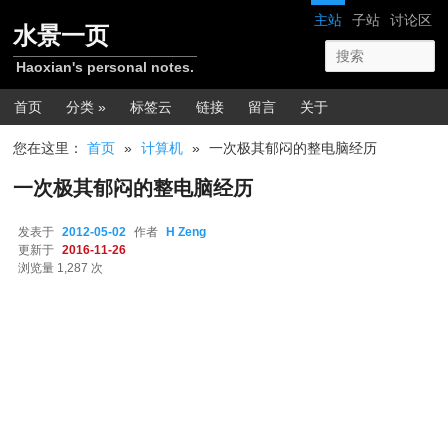
跳转至正文
网站导航
主站
子站
讨论区
水景一页
Haoxian's personal notes.
主菜单
首页
分类 »
标签云
链接
留言
关于
您在这里：
首页
»
计算机
»
一次极其郁闷的整电脑经历
一次极其郁闷的整电脑经历
发表于
2012-05-02
作者
H Zeng
更新于
2016-11-26
浏览量 1,287 次