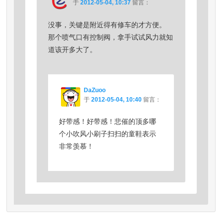
于
2012-05-04, 10:37
留言：
没事，关键是附近得有修车的才方便。
那个喷气口有控制阀，拿手试试风力就知
道该开多大了。
DaZuoo
于
2012-05-04, 10:40
留言：
好带感！好带感！悲催的顶多哪
个小吹风小刷子扫扫的童鞋表示
非常羡慕！