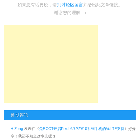
如果您有话要说，请
到讨论区留言
并给出此文章链接。
谢谢您的理解 :-)
近期评论
H Zeng
发表在《
免ROOT开启Pixel 6/7/8/9/10系列手机的VoLTE支持
》好分
享！我还不知道这事儿呢 :)