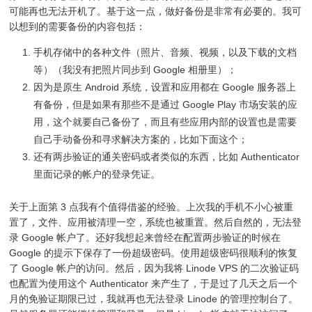
可能再也无法开机了。基于这一点，做好备份是非常有必要的。我可
以想到的需要备份的内容包括：
手机存储中的各种文件（照片、音频、视频，以及下载的文档
等）（我没有把照片同步到 Google 相册里）；
因为是原生 Android 系统，设置和应用都在 Google 服务器上
有备份，但是如果有那些不是通过 Google Play 市场安装的应
用，这个就要自己备份了，而且有些应用内部的设置也是需要
自己手动备份和寻求解决方案的，比如下面这个；
还有两步验证的通关密码或者类似的东西，比如 Authenticator
里面记录的帐户的登录凭证。
关于上面第 3 点我有个值得借鉴的经验。上次我的手机不小心被重
置了，文件、应用被清理一空，系统也被重置。然后自然的，无法登
录 Google 帐户了。还好我想起来曾经在配置两步验证的时候在
Google 的提示下保存了一份超级密码。使用超级密码很顺利的恢复
了 Google 帐户的访问。然后，因为我将 Linode VPS 的二次验证码
也配置为使用这个 Authenticator 来产生了，于是过了几天之后一个
月的免验证期限已过，我就再也无法登录 Linode 的管理控制台了。