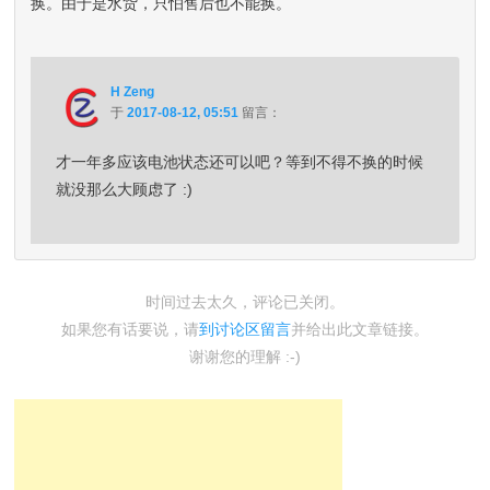
换。由于是水货，只怕售后也不能换。
H Zeng
于
2017-08-12, 05:51
留言：
才一年多应该电池状态还可以吧？等到不得不换的时候
就没那么大顾虑了 :)
时间过去太久，评论已关闭。
如果您有话要说，请
到讨论区留言
并给出此文章链接。
谢谢您的理解 :-)