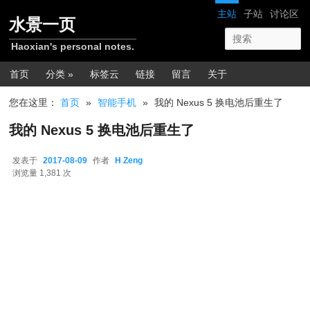
跳转至正文
网站导航
主站
子站
讨论区
水景一页
Haoxian's personal notes.
主菜单
首页
分类 »
标签云
链接
留言
关于
您在这里：
首页
»
智能手机
»
我的 Nexus 5 换电池后重生了
我的 Nexus 5 换电池后重生了
发表于
2017-08-09
作者
H Zeng
2017-08-09
浏览量 1,381 次