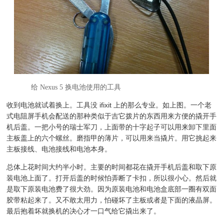
给 Nexus 5 换电池使用的工具
收到电池就试着换上。工具没 ifixit 上的那么专业。如上图。一个老
式电阻屏手机会配送的那种类似于吉它拨片的东西用来方便的撬开手
机后盖。一把小号的瑞士军刀，上面带的十字起子可以用来卸下里面
主板盖上的六个螺丝。磨指甲的薄片，可以用来当撬片。用它挑起来
主板接线、电池接线和电池本身。
总体上花时间大约半小时。主要的时间都花在撬开手机后盖和取下原
装电池上面了。打开后盖的时候怕弄断了卡扣，所以很小心。然后就
是取下原装电池费了很大劲。因为原装电池和电池盒底部一圈有双面
胶带粘起来了。又不敢太用力，怕碰坏了主板或者是下面的液晶屏。
最后抱着坏就换机的决心才一口气给它撬出来了。