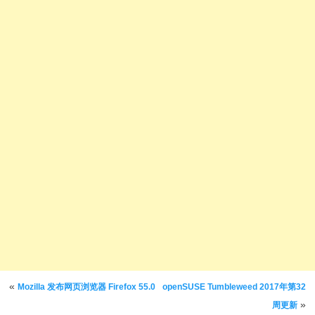
文章导航
«
Mozilla 发布网页浏览器 Firefox 55.0
openSUSE Tumbleweed 2017年第32
»
周更新