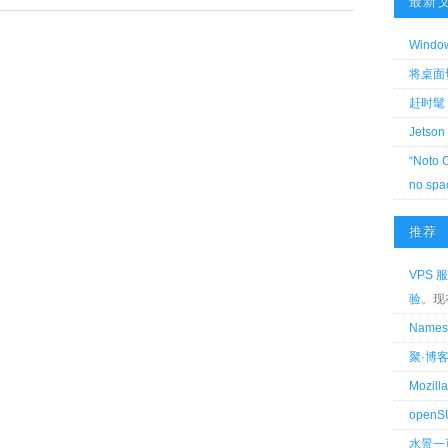
最新
Wind
将桌面切换
赶时髦 
Jetson
“Noto 
no spa
推荐
VPS 服
验
。现
Name
聚·博
Mozi
openS
水景一