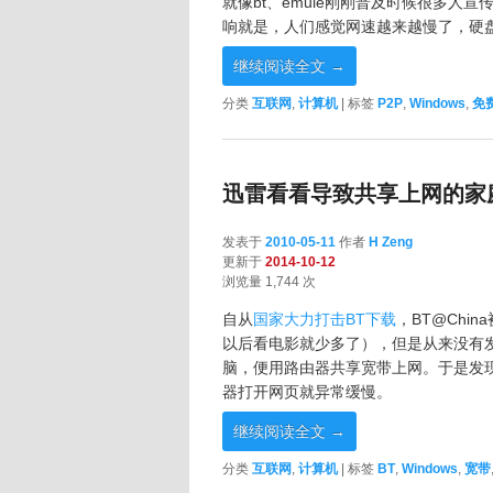
就像bt、emule刚刚普及时候很多
响就是，人们感觉网速越来越慢了，硬
继续阅读全文
→
分类
互联网
,
计算机
|
标签
P2P
,
Windows
,
免
迅雷看看导致共享上网的家
发表于
2010-05-11
作者
H Zeng
更新于
2014-10-12
浏览量 1,744 次
自从
国家大力打击BT下载
，BT@Chi
以后看电影就少多了），但是从来没有
脑，便用路由器共享宽带上网。于是发
器打开网页就异常缓慢。
继续阅读全文
→
分类
互联网
,
计算机
|
标签
BT
,
Windows
,
宽带