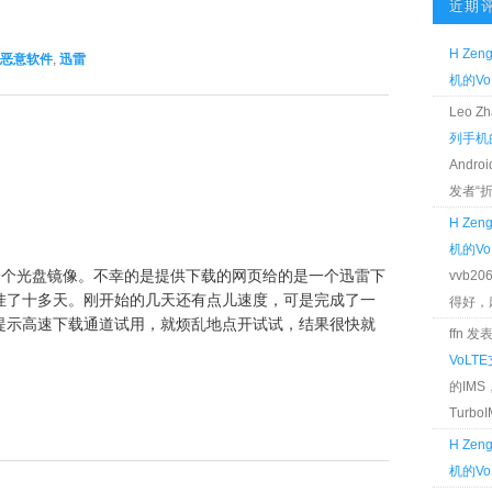
近期
H Zen
恶意软件
,
迅雷
机的Vo
Leo 
列手机的
Andr
发者“折腾
H Zen
机的Vo
一个光盘镜像。不幸的是提供下载的网页给的是一个迅雷下
vvb2
挂了十多天。刚开始的几天还有点儿速度，可是完成了一
得好，麻 
提示高速下载通道试用，就烦乱地点开试试，结果很快就
ffn 
VoLT
的IM
TurboIM
H Zen
机的Vo