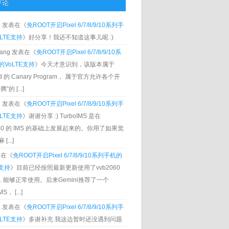
评论
g
发表在《
免ROOT开启Pixel 6/7/8/9/10系列手
LTE支持
》好分享！我还不知道这事儿呢 :)
Zhang 发表在《
免ROOT开启Pixel 6/7/8/9/10系
VoLTE支持
》今天才意识到，该版本属于
oid 的 Canary Program， 属于官方允许各个开
”的 [...]
g
发表在《
免ROOT开启Pixel 6/7/8/9/10系列手
LTE支持
》谢谢分享 :) TurboIMS 是在
060 的 IMS 的基础上发展起来的。你用了如果觉
[...]
发表在《
免ROOT开启Pixel 6/7/8/9/10系列手机的
E支持
》目前已经按照最新更新使用了vvb2060
S，能够正常使用。后来Gemini推荐了一个
S， [...]
g
发表在《
免ROOT开启Pixel 6/7/8/9/10系列手
LTE支持
》多谢补充 我这边暂时还没遇到问题