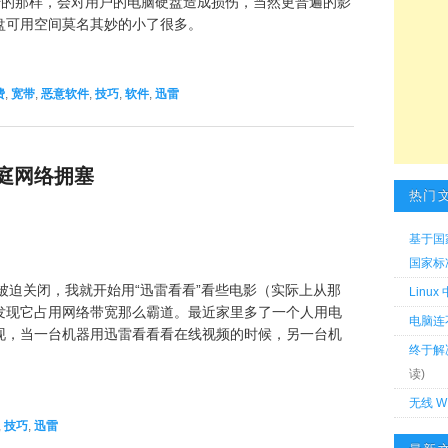
人宣传的那样，会对用户的电脑硬盘造成损伤，当然更普遍的影
盘可用空间莫名其妙的小了很多。
费
,
宽带
,
恶意软件
,
技巧
,
软件
,
迅雷
庭网络拥塞
热门
基于国
国家标准 
na被迫关闭，我就开始用“迅雷看看”看些电影（实际上从那
Linu
发现它占用网络带宽那么霸道。最近家里多了一个人用电
电脑连
现，当一台机器用迅雷看看看在线视频的时候，另一台机
终于解
读)
无线 W
,
技巧
,
迅雷