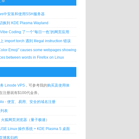
文章
ows中安装和使用SSH服务器
到 KDE Plasma Wayland
Vibe Coding 了一个“每日一色”的网页应用
 上 import torch 遇到 Illegal instruction 错误
Color Emoji” causes some webpages showing
ces between words in Firefox on Linux
务 Linode VPS
，可参考我的
购买及使用体
在注册就有$100代金券。
silo - 便宜、易用、安全的域名注册
客列表
lla 火狐网页浏览器
（
量子极速
）
USE Linux 操作系统 + KDE Plasma 5 桌面
页博客归档