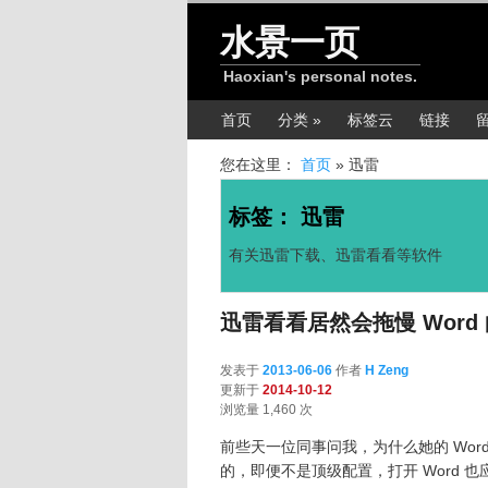
跳转至正文
跳转至边栏
水景一页
Haoxian's personal notes.
主菜单
首页
分类 »
标签云
链接
您在这里：
首页
»
迅雷
标签：
迅雷
有关迅雷下载、迅雷看看等软件
迅雷看看居然会拖慢 Word
发表于
2013-06-06
作者
H Zeng
更新于
2014-10-12
浏览量 1,460 次
前些天一位同事问我，为什么她的 Wor
的，即便不是顶级配置，打开 Word