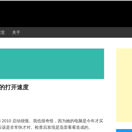
留言
关于
 的打开速度
d 2010 启动很慢。我也很奇怪，因为她的电脑是今年才买
 也应该是非常快才对。检查后发现是迅雷看看造成的。