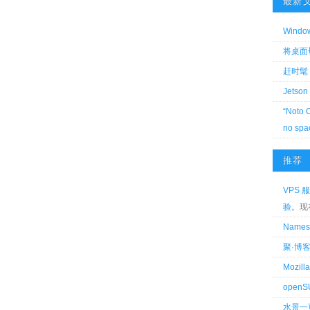
最新
Wind
将桌面切换
赶时髦 
Jetson
“Noto 
no spa
推荐
VPS 服
验
。现
Name
聚·博
Mozi
openS
水景一