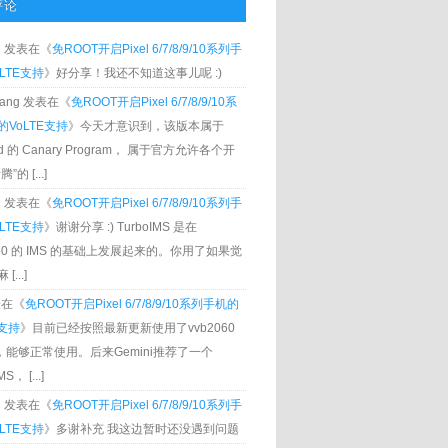
评论
g
发表在《
免ROOT开启Pixel 6/7/8/9/10系列手
LTE支持
》好分享！我还不知道这事儿呢 :)
Zhang 发表在《
免ROOT开启Pixel 6/7/8/9/10系
VoLTE支持
》今天才意识到，该版本属于
oid 的 Canary Program， 属于官方允许各个开
”的 [...]
g
发表在《
免ROOT开启Pixel 6/7/8/9/10系列手
LTE支持
》谢谢分享 :) TurboIMS 是在
060 的 IMS 的基础上发展起来的。你用了如果觉
[...]
发表在《
免ROOT开启Pixel 6/7/8/9/10系列手机的
E支持
》目前已经按照最新更新使用了vvb2060
S，能够正常使用。后来Gemini推荐了一个
S， [...]
g
发表在《
免ROOT开启Pixel 6/7/8/9/10系列手
LTE支持
》多谢补充 我这边暂时还没遇到问题