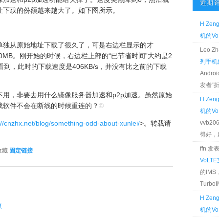
近期
址下载的份额越来越大了。如下图所示。
H Zen
机的Vo
单独从原始地址下载了很久了，可是右边栏显示的才
Leo 
60MB。刚开始的时候，右边栏上部的“已节省时间”大约是2
列手机的
到，此时的下载速度是406KB/s，并没有比之前的下载
Andr
发者“折腾
用，非要去用什么镜像服务器加速和p2p加速。虽然原始
H Zen
载软件不会在断线的时候重连的？
©
机的Vo
://cnzhx.net/blog/something-odd-about-xunlei/
>。转载请
vvb2
得好，麻 
ffn 
 收藏
固定链接
VoLT
的IM
TurboIM
H Zen
慎
机的Vo