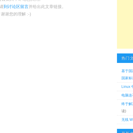
请
到讨论区留言
并给出此文章链接。
谢谢您的理解 :-)
热门
基于国
国家标准 
Linu
电脑连
终于解
读)
无线 W