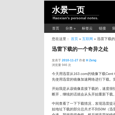
跳转至正文
水景一页
Haoxian's personal notes.
主菜单
首页
分类 »
标签云
链接
您在这里：
首页
»
互联网
»
迅雷下载的
迅雷下载的一个奇异之处
发表于
2010-11-27
作者
H Zeng
2010-11-27
浏览量 946 次
今天用迅雷从163.com的镜像下载Ce
先使用迅雷的镜像加速网络进行下载。
开始我是从该镜像直接下载的，速度很
断开，继续的话就会从头开始重新下载
中间查看了一下下载情况，发现迅雷提示
始地址下载的部分总共才不到50M（
全速。我就觉得奇怪，然后把迅雷的镜像