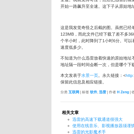
开始一路飙升至全速。这下子从原始地
这是我发觉奇怪之后截的图。虽然已经
123MB，而此文件已经下载了差不多3
个半小时，此时降到了1小时6分。可以看
速度低多少。
不知道为什么迅雷放着快速的原始地址不
地址隔一段时间会断一次，但是哪个下
本文发表于
水景一页
。永久链接：<
http
保留此信息及相应链接。
分类
互联网
| 标签
软件
,
迅雷
| 作者
H Zeng
|
相关文章
迅雷的高速下载通道很强大
使用在线音乐、影视播放器须谨
迅雷的光影魔术手