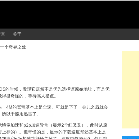
留言
关于
一个奇异之处
nt OS的时候，发现它居然不是优先选择该原始地址，而是优
觉得挺奇怪的，等待高人指点。
快，4M的宽带基本上是全速。可就是下了一会儿之后就会
。所以干脆用迅雷了。
镜像加速和p2p加速异常（显示2个红叉叉），此时从原
迅雷上标的）。但奇怪的是，显示的下载速度却还基本上是
加速和p2p加速功能给关掉了。速度突然降到0，然后就