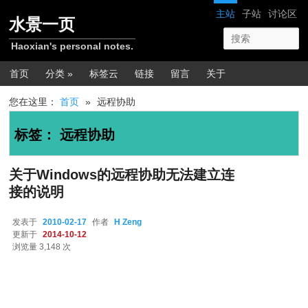
跳转至正文
跳转至边栏
网站导航
主站
子站
讨论区
水景一页
Haoxian's personal notes.
主菜单
首页
分类 »
标签云
链接
留言
关于
您在这里：
首页
»
远程协助
标签：
远程协助
关于Windows的远程协助无法建立连
接的说明
发表于
2010-02-17
作者
H Zeng
更新于
2014-10-12
浏览量 3,148 次