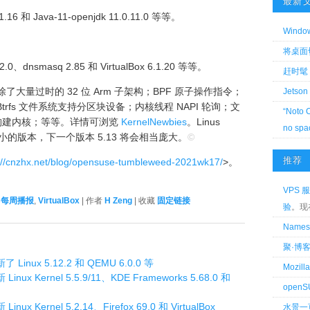
最新
.16 和 Java-11-openjdk 11.0.11.0 等等。
Wind
将桌面切换
.0、dnsmasq 2.85 和 VirtualBox 6.1.20 等等。
赶时髦 
大量过时的 32 位 Arm 子架构；BPF 原子操作指令；
Jetson
Btrfs 文件系统支持分区块设备；内核线程 NAPI 轮询；文
“Noto 
优化构建内核；等等。详情可浏览
KernelNewbies
。Linus
no spa
一个相对较小的版本，下一个版本 5.13 将会相当庞大。
©
推荐
://cnzhx.net/blog/opensuse-tumbleweed-2021wk17/
>。
VPS 服
w 每周播报
,
VirtualBox
| 作者
H Zeng
| 收藏
固定链接
验
。现
Name
聚·博
 Linux 5.12.2 和 QEMU 6.0.0 等
Mozi
inux Kernel 5.5.9/11、KDE Frameworks 5.68.0 和
openS
nux Kernel 5.2.14、Firefox 69.0 和 VirtualBox
水景一