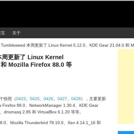
留言
关于
Tumbleweed 本周更新了 Linux Kernel 5.12.0、KDE Gear 21.04.0 和 Mozi
本周更新了 Linux Kernel
和 Mozilla Firefox 88.0 等
5 个快照（
0423
、
0425
、
0426
、
0427
、
0428
），主要更新
lla Firefox 88.0、NetworkManager 1.30.4、KDE Gear
.1、dnsmasq 2.85 和 VirtualBox 6.1.20 等等。
.0、Mozilla Thunderbird 78.10.0、Xen 4.14.1_16 和