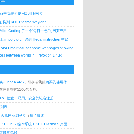
文章
ows中安装和使用SSH服务器
到 KDE Plasma Wayland
Vibe Coding 了一个“每日一色”的网页应用
 上 import torch 遇到 Illegal instruction 错误
Color Emoji” causes some webpages showing
ces between words in Firefox on Linux
务 Linode VPS
，可参考我的
购买及使用体
在注册就有$100代金券。
silo - 便宜、易用、安全的域名注册
客列表
lla 火狐网页浏览器
（
量子极速
）
USE Linux 操作系统 + KDE Plasma 5 桌面
页博客归档