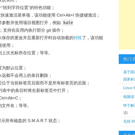
默认关闭；
一个“转到字符位置”的特色功能；
快速激活菜单项，该功能使用 Ctrl+Alt+I 快捷键激活；
径参数并使用项目视图打开，例如
kate
；支持在应用内执行部分 git 操作；
未保存的更改并且重新打开时自动加载的
特性
了，该功能
能使用；
到上次光标所在位置；等等。
热门
置为默认位置；
基于国
永远都不会用上的条目删除；
国家标准 
页位于当前标签页后面而不是所有标签页的后面；
Linu
位置列表中的条目时将在新标签页中打开；
电脑连
l+Alt+C；
制文件名；等等。
终于解
读)
正确显示所有磁盘的 S.M.A.R.T 状态；
无线 W