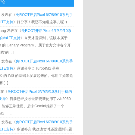
评论
g
发表在《
免ROOT开启Pixel 6/7/8/9/10系列手
LTE支持
》好分享！我还不知道这事儿呢 :)
Zhang 发表在《
免ROOT开启Pixel 6/7/8/9/10系
VoLTE支持
》今天才意识到，该版本属于
oid 的 Canary Program， 属于官方允许各个开
”的 [...]
g
发表在《
免ROOT开启Pixel 6/7/8/9/10系列手
LTE支持
》谢谢分享 :) TurboIMS 是在
060 的 IMS 的基础上发展起来的。你用了如果觉
[...]
发表在《
免ROOT开启Pixel 6/7/8/9/10系列手机的
E支持
》目前已经按照最新更新使用了vvb2060
S，能够正常使用。后来Gemini推荐了一个
S， [...]
g
发表在《
免ROOT开启Pixel 6/7/8/9/10系列手
LTE支持
》多谢补充 我这边暂时还没遇到问题