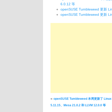
6.0.12 等
openSUSE Tumbleweed 更新 Lin
openSUSE Tumbleweed 更新 Linu
文章导航
«
openSUSE Tumbleweed 本周更新了 Linux 
5.11.15、Mesa 21.0.2 和 LLVM 12.0.0 等