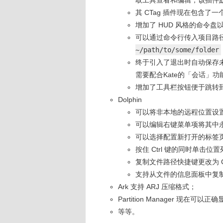
取工具查看和编辑，该插件
其 CTag 插件现在包含了
增加了 HUD 风格的命令盘以
可以通过命令行传入项目路
~/path/to/some/folder
终于引入了退出时自动保存
需要配合Kate的「会话」功
增加了工具栏按钮便于跳转
Dolphin
可以将非本地的远程位置设
可以编辑右键菜单项将其中
可以选择配置新打开的标签
按住 Ctrl 键的同时单击
复制文件路径快捷键更改为 Ctr
支持从文件的信息面板中复
Ark 支持 ARJ 压缩格式；
Partition Manager 现在可以
等等。