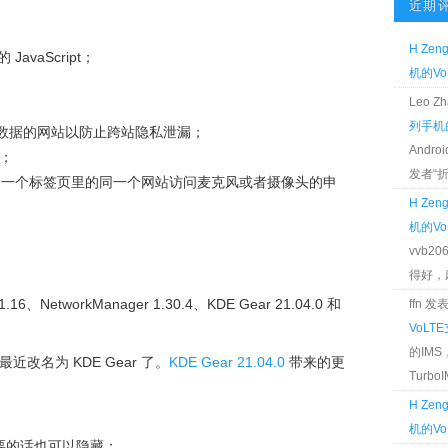
近期
H Zen
avaScript；
机的Vo
Leo 
列手机的
创建该数据的网站以防止跨站隐私泄漏；
Andr
；
发者“折腾
同一个标签页里的同一个网站访问麦克风或者摄像头的申
H Zen
机的Vo
vvb2
得好，麻 
1.16、NetworkManager 1.30.4、KDE Gear 21.04.0 和
ffn 
VoLT
的IM
s 最近改名为 KDE Gear 了。
KDE Gear 21.04.0
带来的更
TurboIM
H Zen
机的Vo
要的话也可以隐藏；