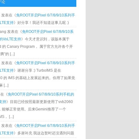
评论
g
发表在《
免ROOT开启Pixel 6/7/8/9/10系列手
LTE支持
》好分享！我还不知道这事儿呢 :)
Zhang 发表在《
免ROOT开启Pixel 6/7/8/9/10系
VoLTE支持
》今天才意识到，该版本属于
oid 的 Canary Program， 属于官方允许各个开
”的 [...]
g
发表在《
免ROOT开启Pixel 6/7/8/9/10系列手
LTE支持
》谢谢分享 :) TurboIMS 是在
060 的 IMS 的基础上发展起来的。你用了如果觉
[...]
发表在《
免ROOT开启Pixel 6/7/8/9/10系列手机的
E支持
》目前已经按照最新更新使用了vvb2060
S，能够正常使用。后来Gemini推荐了一个
S， [...]
g
发表在《
免ROOT开启Pixel 6/7/8/9/10系列手
LTE支持
》多谢补充 我这边暂时还没遇到问题