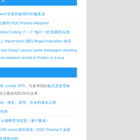
文章
ows中安装和使用SSH服务器
到 KDE Plasma Wayland
Vibe Coding 了一个“每日一色”的网页应用
 上 import torch 遇到 Illegal instruction 错误
Color Emoji” causes some webpages showing
ces between words in Firefox on Linux
务 Linode VPS
，可参考我的
购买及使用体
在注册就有$100代金券。
silo - 便宜、易用、安全的域名注册
客列表
lla 火狐网页浏览器
（
量子极速
）
USE Linux 操作系统 + KDE Plasma 5 桌面
页博客归档