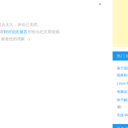
»
过去太久，评论已关闭。
请
到讨论区留言
并给出此文章链接。
谢谢您的理解 :-)
热门
基于国
国家标准 
Linu
电脑连
终于解
读)
无线 W