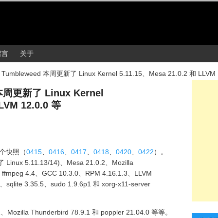
留言
关于
Tumbleweed 本周更新了 Linux Kernel 5.11.15、Mesa 21.0.2 和 LLVM 
本周更新了 Linux Kernel
LVM 12.0.0 等
6 个快照（
0415
、
0416
、
0417
、
0418
、
0420
、
0422
）。
Linux 5.11.13/14)、Mesa 21.0.2、Mozilla
.0、ffmpeg 4.4、GCC 10.3.0、RPM 4.16.1.3、LLVM
sqlite 3.35.5、sudo 1.9.6p1 和 xorg-x11-server
ozilla Thunderbird 78.9.1 和 poppler 21.04.0 等等。