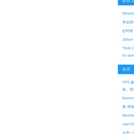
最新
Wind
将桌面切换
赶时髦 
Jetson
“Noto 
no spa
推荐
VPS 服
验
。现
Name
聚·博
Mozi
openS
水景一