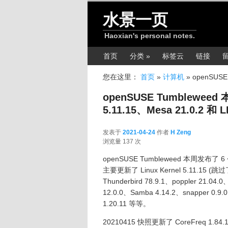
跳转至正文
水景一页
Haoxian's personal notes.
主菜单
首页
分类 »
标签云
链接
您在这里：
首页
»
计算机
»
openSUSE 
openSUSE Tumbleweed 
5.11.15、Mesa 21.0.2 和 L
发表于
2021-04-24
作者
H Zeng
2021-04-24
浏览量 137 次
openSUSE Tumbleweed 本周发布了 
主要更新了 Linux Kernel 5.11.15 (跳过了 
Thunderbird 78.9.1、poppler 21.04
12.0.0、Samba 4.14.2、snapper 0.9.0、
1.20.11 等等。
20210415 快照更新了 CoreFreq 1.84.1、M