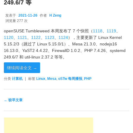
249.6/7 等
发表于
2021-11-26
作者
H Zeng
2021-11-26
浏览量 277 次
openSUSE Tumbleweed 本周发布了 7 个快照（
1118
、
1119
、
1120
、
1121
、
1122
、
1123
、
1124
），主要更新了 Linux Kernel
5.15.2/3（跳过了 Linux 5.15.0/1）、Mesa 21.3.0、nodejs16
16.13.0、YaST2 4.4.22、FirewallD 1.0.2、PHP 7.4.26、systemd
249.6/7 和 util-linux 2.37.2 等等。
继续阅读全文
→
分类
计算机
|
标签
Linux
,
Mesa
,
oSTw 每周播报
,
PHP
文章导航
←
较早文章