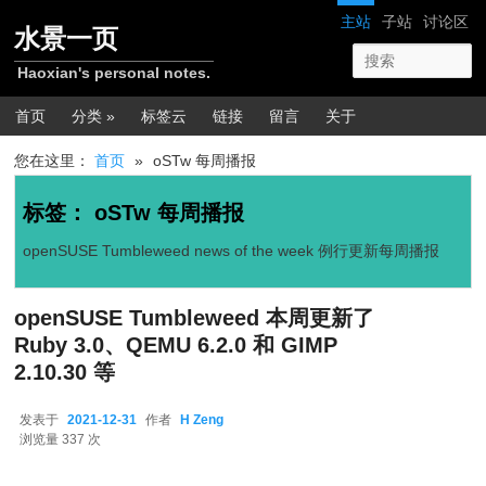
跳转至正文
跳转至边栏
网站导航
主站
子站
讨论区
水景一页
Haoxian's personal notes.
主菜单
首页
分类 »
标签云
链接
留言
关于
您在这里：
首页
»
oSTw 每周播报
标签：
oSTw 每周播报
openSUSE Tumbleweed news of the week 例行更新每周播报
openSUSE Tumbleweed 本周更新了
Ruby 3.0、QEMU 6.2.0 和 GIMP
2.10.30 等
发表于
2021-12-31
作者
H Zeng
2021-12-31
浏览量 337 次