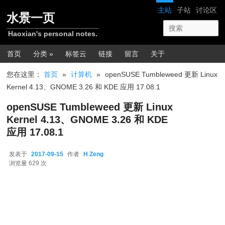
跳转至正文
网站导航
主站
子站
讨论区
水景一页
Haoxian's personal notes.
主菜单
首页
分类 »
标签云
链接
留言
关于
您在这里：
首页
»
计算机
»
openSUSE Tumbleweed 更新 Linux
Kernel 4.13、GNOME 3.26 和 KDE 应用 17.08.1
openSUSE Tumbleweed 更新 Linux
Kernel 4.13、GNOME 3.26 和 KDE
应用 17.08.1
发表于
2017-09-15
作者
H Zeng
2017-09-15
浏览量 629 次