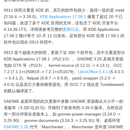
0911 快照主要是 KDE 的，其它的软件包很少，值得一提的是 meld
(3.16.4 -> 3.18.0)。
KDE Applications 17.08.1
修复了超过 20 个已
知问题，改进了多个 KDE 应用的支持，还包含了 KDE 开发平台
4.14.36 LTS。详情请参考完整的
更新日志
。而 KDE Applications
17.08.2 预计将于 10 月 12 日发布。还有部分 KDE 应用 17.08.1 的
软件包出现在 0913 快照中。
0913 是个超级大的快照，更新了近 300 个软件包，其中主要是部分
KDE Applications 17.08.1（约占1/3）、 GNOME 3.26 及相关资源
包如 GTK 等（约1/3）、kernel-source (4.12.11 -> 4.13.1)、GCC
7.2 (7.1.1+r250819 -> 7.2.1+r251579)、
LibreOffice 5.4.1
(5.4.0.3
-> 5.4.1.2)、flatpak (0.8.7 -> 0.9.8)、yast2-snapper (3.2.0 ->
4.0.0) 以及其它大量依赖资源包。而 GCC 7.2 现在是 Tumbleweed
的默认编译器了。
GNOME 桌面环境的此次更新中多数 GNOME 资源都从大小不一的
老版本（3.2[0-5].[0-5]）升级到了新发布的 3.26.0 版本。当然也还
有一部分停留在老版本上，如 gnome-power-manager (3.24.0 ->
3.25.90) 、gnome-documents (3.24.3 -> 3.25.91) 等。桌面环境
GNOME 3.26
代号「Manchester」。Manchester 是年度 GNOME