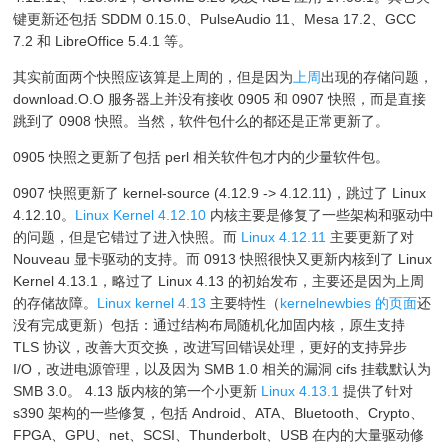
键更新还包括 SDDM 0.15.0、PulseAudio 11、Mesa 17.2、GCC
7.2 和 LibreOffice 5.4.1 等。
其实前面两个快照应该算是上周的，但是因为
上周
出现的存储问题，
download.O.O 服务器上并没有接收 0905 和 0907 快照，而是直接
跳到了 0908 快照。当然，软件包什么的都还是正常更新了。
0905 快照之更新了包括 perl 相关软件包才内的少量软件包。
0907 快照更新了 kernel-source (4.12.9 -> 4.12.11)，跳过了 Linux
4.12.10。
Linux Kernel 4.12.10
内核主要是修复了一些架构和驱动中
的问题，但是它错过了进入快照。而
Linux 4.12.11
主要更新了对
Nouveau 显卡驱动的支持。而 0913 快照很快又更新内核到了 Linux
Kernel 4.13.1，略过了 Linux 4.13 的初始发布，主要还是因为上周
的存储故障。
Linux kernel 4.13
主要特性（
kernelnewbies 的页面
还
没有完成更新）包括：通过结构布局随机化加固内核，原生支持
TLS 协议，改善大页交换，改进写回错误处理，更好的支持异步
I/O，改进电源管理，以及因为 SMB 1.0 相关的漏洞 cifs 挂载默认为
SMB 3.0。 4.13 版内核的第一个小更新
Linux 4.13.1
提供了针对
s390 架构的一些修复，包括 Android、ATA、Bluetooth、Crypto、
FPGA、GPU、net、SCSI、Thunderbolt、USB 在内的大量驱动修