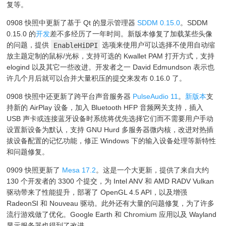
复等。
0908 快照中更新了基于 Qt 的显示管理器
SDDM 0.15.0
。SDDM
0.15.0 的
开发
差不多经历了一年时间。新版本修复了加载某些头像
的问题，提供
EnableHiDPI
选项来使用户可以选择不使用自动缩
放主题定制的鼠标/光标，支持可选的 Kwallet PAM 打开方式，支持
elogind 以及其它一些改进。开发者之一 David Edmundson 表示也
许几个月后就可以合并大量积压的提交来发布 0.16.0 了。
0908 快照中还更新了跨平台声音服务器
PulseAudio 11
。
新版本
支
持新的 AirPlay 设备，加入 Bluetooth HFP 音频网关支持，插入
USB 声卡或连接蓝牙设备时系统将优先选择它们而不需要用户手动
设置新设备为默认，支持 GNU Hurd 多服务器微内核，改进对热插
拔设备配置的记忆功能，修正 Windows 下的输入设备处理等新特性
和问题修复。
0909 快照更新了
Mesa 17.2
。这是一个大更新，提供了来自大约
130 个开发者的 3300 个提交，为 Intel ANV 和 AMD RADV Vulkan
驱动带来了性能提升，部署了 OpenGL 4.5 API，以及增强
RadeonSI 和 Nouveau 驱动。此外还有大量的问题修复，为了许多
流行游戏做了优化。Google Earth 和 Chromium 应用以及 Wayland
显示服务器也得到了改进。