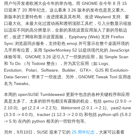
用户与开发者欧洲大会今年的举办地。而 GNOME 在今年 8 月 15
日迎来了 20 周年纪念。这么看来 3.26 版本的发布也是意义重大。
新版本的主要特色有：改进搜索及其布局、改进 Wayland 支持、窗
口最大化、未最大化过渡动画和透明顶部工具栏，引入分数显示缩放
以适应不同的高分辨显示，全新的系统设置应用加入了新的导航边
栏，改进了网络和显示设置面板， Epiphany (Web) 支持 Firefox
Sync 浏览器同步服务，支持彩色 emoji 并可显示在整个桌面环境的
几乎所有位置，采用 SpiderMonkey 52 以提供现代化的 JavaScript
体验等等。GNOME 3.26 还引入了一些新的应用，如 Simple Scan
和 To Do （与 Todoist 整合），并为其它应用（如 Logs、
Evolution、Polari、Software、Builder、GTK+、GJS 和 Evolution-
Data-Server）带来了一些改进。另外，GNOME Tweak Tool 应用改
名为 Tweaks。
本周的 openSUSE Tumbleweed 更新中包含的各种关键程序和应用
真是太多了。太多的软件包都没有露脸的机会，包括 qemu (2.9.0 ->
2.10.0)、gd (2.2.4 -> 2.2.5)、libktorrent (2.0.1 -> 2.1)、yast2-tune
(3.3.0 -> 4.0.0)、tracker (1.12.3 -> 2.0.0) 和包括 python-qt5 (5.8.2
-> 5.9) 在内的 python 相关的一些软件包等。
另外，9月10日，SUSE 迎来了它的
25 周年纪念
，大家可以看看