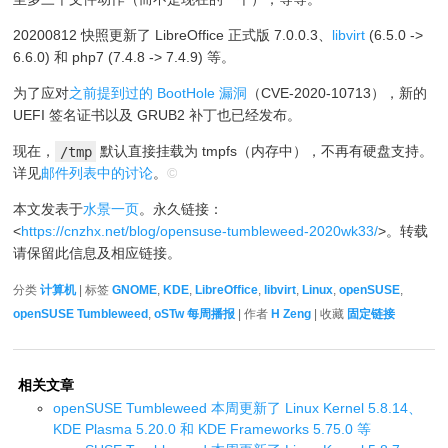
20200812 快照更新了 LibreOffice 正式版 7.0.0.3、
libvirt
(6.5.0 ->
6.6.0) 和 php7 (7.4.8 -> 7.4.9) 等。
为了应对
之前提到过的 BootHole 漏洞
（CVE-2020-10713），新的
UEFI 签名证书以及 GRUB2 补丁也已经发布。
现在，
/tmp
默认直接挂载为 tmpfs（内存中），不再有硬盘支持。
详见
邮件列表中的讨论
。
©
本文发表于
水景一页
。永久链接：
<
https://cnzhx.net/blog/opensuse-tumbleweed-2020wk33/
>。转载
请保留此信息及相应链接。
分类
计算机
| 标签
GNOME
,
KDE
,
LibreOffice
,
libvirt
,
Linux
,
openSUSE
,
openSUSE Tumbleweed
,
oSTw 每周播报
| 作者
H Zeng
| 收藏
固定链接
相关文章
openSUSE Tumbleweed 本周更新了 Linux Kernel 5.8.14、
KDE Plasma 5.20.0 和 KDE Frameworks 5.75.0 等