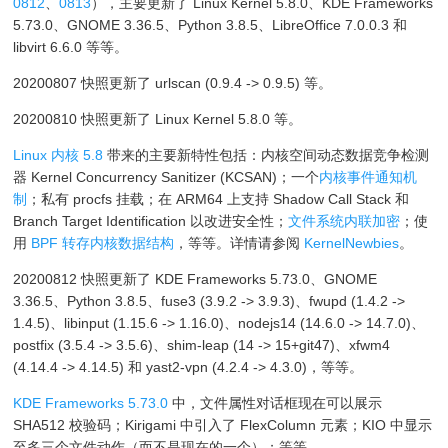
0812
、
0813
），主要更新了 Linux Kernel 5.8.0、KDE Frameworks
5.73.0、GNOME 3.36.5、Python 3.8.5、LibreOffice 7.0.0.3 和
libvirt 6.6.0 等等。
20200807 快照更新了 urlscan (0.9.4 -> 0.9.5) 等。
20200810 快照更新了 Linux Kernel 5.8.0 等。
Linux 内核 5.8
带来的主要新特性包括：内核空间动态数据竞争检测
器 Kernel Concurrency Sanitizer (KCSAN)；一个
内核事件通知机
制
；私有 procfs 挂载；在 ARM64 上支持 Shadow Call Stack 和
Branch Target Identification 以改进安全性；
文件系统内联加密
；使
用
BPF 转存内核数据结构
，等等。详情请参阅
KernelNewbies
。
20200812 快照更新了 KDE Frameworks 5.73.0、GNOME
3.36.5、Python 3.8.5、fuse3 (3.9.2 -> 3.9.3)、fwupd (1.4.2 ->
1.4.5)、libinput (1.15.6 -> 1.16.0)、nodejs14 (14.6.0 -> 14.7.0)、
postfix (3.5.4 -> 3.5.6)、shim-leap (14 -> 15+git47)、xfwm4
(4.14.4 -> 4.14.5) 和 yast2-vpn (4.2.4 -> 4.3.0)，等等。
KDE Frameworks 5.73.0
中，文件属性对话框现在可以展示
SHA512 校验码；Kirigami 中引入了 FlexColumn 元素；KIO 中显示
至多三个文件动作（而不是现在的一个）；等等。