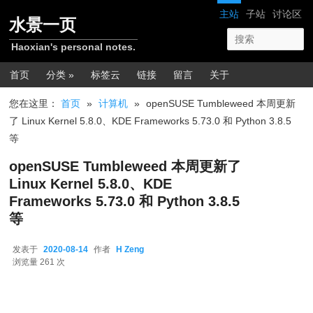
跳转至正文
网站导航
主站
子站
讨论区
水景一页
Haoxian's personal notes.
主菜单
首页
分类 »
标签云
链接
留言
关于
您在这里：
首页
»
计算机
»
openSUSE Tumbleweed 本周更新
了 Linux Kernel 5.8.0、KDE Frameworks 5.73.0 和 Python 3.8.5
等
openSUSE Tumbleweed 本周更新了
Linux Kernel 5.8.0、KDE
Frameworks 5.73.0 和 Python 3.8.5
等
发表于
2020-08-14
作者
H Zeng
2020-08-14
浏览量 261 次