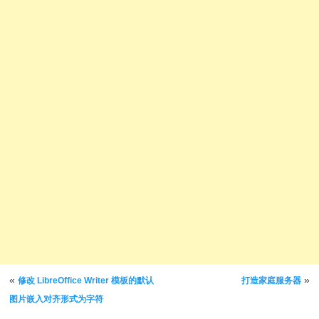
文章导航
«
»
修改 LibreOffice Writer 模板的默认
打造家庭服务器
图片嵌入对齐形式为字符