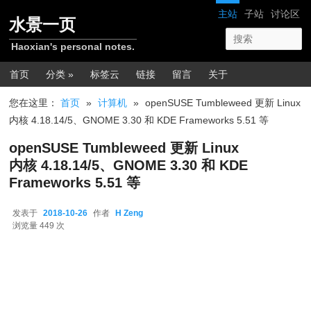
跳转至正文
网站导航
主站
子站
讨论区
水景一页
Haoxian's personal notes.
主菜单
首页
分类 »
标签云
链接
留言
关于
您在这里：
首页
»
计算机
»
openSUSE Tumbleweed 更新 Linux
内核 4.18.14/5、GNOME 3.30 和 KDE Frameworks 5.51 等
openSUSE Tumbleweed 更新 Linux
内核 4.18.14/5、GNOME 3.30 和 KDE
Frameworks 5.51 等
发表于
2018-10-26
作者
H Zeng
2018-10-26
浏览量 449 次