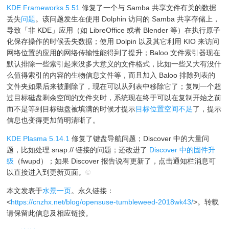
KDE Frameworks 5.51
修复了一个与 Samba 共享文件有关的数据
丢失
问题
。该问题发生在使用 Dolphin 访问的 Samba 共享存储上，
导致「非 KDE」应用（如 LibreOffice 或者 Blender 等）在执行原子
化保存操作的时候丢失数据；使用 Dolpin 以及其它利用 KIO 来访问
网络位置的应用的网络传输性能得到了提升；Baloo 文件索引器现在
默认排除一些索引起来没多大意义的文件格式，比如一些又大有没什
么值得索引的内容的生物信息文件等，而且加入 Baloo 排除列表的
文件夹如果后来被删除了，现在可以从列表中移除它了；复制一个超
过目标磁盘剩余空间的文件夹时，系统现在终于可以在复制开始之前
而不是等到目标磁盘被填满的时候才提示
目标位置空间不足
了，提示
信息也变得更加简明清晰了。
KDE Plasma 5.14.1
修复了键盘导航问题；Discover 中的大量问
题，比如处理 snap:// 链接的问题；还改进了
Discover 中的固件升
级
（fwupd）；如果 Discover 报告说有更新了，点击通知栏消息可
以直接进入到更新页面。
©
本文发表于
水景一页
。永久链接：
<
https://cnzhx.net/blog/opensuse-tumbleweed-2018wk43/
>。转载
请保留此信息及相应链接。