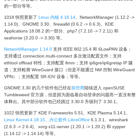
的一部分等等。
1018 快照更新了
Linux 内核 4.18.14
、NetworkManager (1.12.2 ->
1.14.0)、GNOME 3.30、firewalld (0.6.2 -> 0.6.3)、KDE
Applications 18.08.2 的一部分、php7 (7.2.10 -> 7.2.11) 和
seahorse (3.20.0 -> 3.30) 等。
NetworkManager 1.14.0
支持 IEEE 802.15.4 和 6LowPAN 设备；
支持通过 connection.multi-connect 多次激活配置文件；支持
ethtool offload 特性；支持配置 llmnr；支持 ip6gre/ip6gretap IP 隧
道；支持检测 WireGuard 接口（但是不能通过 NM 控制 WireGuard
VPN）；支持配置 SR-IOV 设备；等等。
GNOME 3.30 的几个软件包已经在
前些周
陆续进入 openSUSE
Tumbleweed 官方源，但是因为面临着自动登录的问题而一直没有整
体释出。其中部分软件包已经跳过 3.30.0 升级到了 3.30.1。
1022 快照更新了 KDE Frameworks 5.51、KDE Plasma 5.14.1、
Linux Kernel 4.18.15
、
办公套件 LibreOffice
6.1.3.1、wireshark
(2.6.3 -> 2.6.4)、xorg-x11-server (1.20.1 -> 1.20.2) 和 zypper
(1.14.12 -> 1.14.14) 等等。