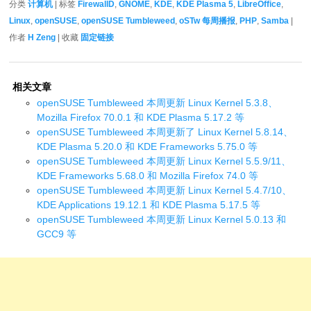
分类
计算机
| 标签
FirewallD
,
GNOME
,
KDE
,
KDE Plasma 5
,
LibreOffice
,
Linux
,
openSUSE
,
openSUSE Tumbleweed
,
oSTw 每周播报
,
PHP
,
Samba
|
作者
H Zeng
| 收藏
固定链接
相关文章
openSUSE Tumbleweed 本周更新 Linux Kernel 5.3.8、
Mozilla Firefox 70.0.1 和 KDE Plasma 5.17.2 等
openSUSE Tumbleweed 本周更新了 Linux Kernel 5.8.14、
KDE Plasma 5.20.0 和 KDE Frameworks 5.75.0 等
openSUSE Tumbleweed 本周更新 Linux Kernel 5.5.9/11、
KDE Frameworks 5.68.0 和 Mozilla Firefox 74.0 等
openSUSE Tumbleweed 本周更新 Linux Kernel 5.4.7/10、
KDE Applications 19.12.1 和 KDE Plasma 5.17.5 等
openSUSE Tumbleweed 本周更新 Linux Kernel 5.0.13 和
GCC9 等