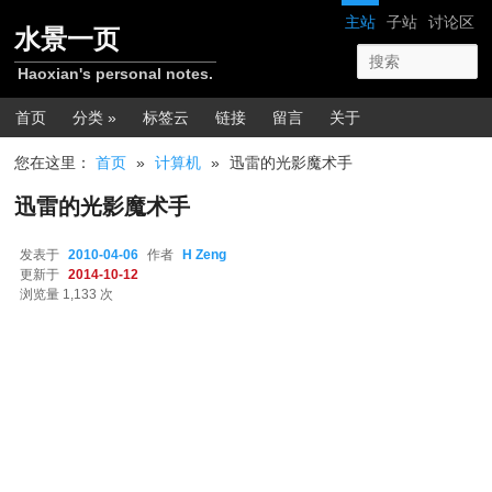
跳转至正文
网站导航
主站
子站
讨论区
水景一页
Haoxian's personal notes.
主菜单
首页
分类 »
标签云
链接
留言
关于
您在这里：
首页
»
计算机
»
迅雷的光影魔术手
迅雷的光影魔术手
发表于
2010-04-06
作者
H Zeng
更新于
2014-10-12
浏览量 1,133 次