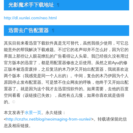
光影魔术手下载地址
¶
http://dl.xunlei.com/neo.html
迅雷去广告配置器
¶
其实目前来看迅雷下载软件真是无可替代，虽然我很少使用，可它总
能意外的帮我解决下载难题。不过它的名声却并不怎么好，因为它的
界面上那些让人眼花缭乱的广告看得让人头晕。我已经很久没有用过
官方版本的迅雷了，都是用配置器修改之后使用。虽然之前Ayu的修
正版本被迅雷废掉，之后复活的木乃伊又开始出配置器，我就喜欢这
两个版本（我感觉是同一个人出的）。中间，复合的木乃伊因为个人
原因停止发布配置器。可是禁不住众网友的呼唤，他终于又开始出配
置器了。就是因为这个我才去迅雷找软件的。如果需要，去他的百度
空间看看（该链接已失效），虽然有点儿慢，如果你喜欢就是值得
的。
©
本文发表于
水景一页
。永久链接：
<
http://cnzhx.net/blog/neoimaging-from-xunlei/
>。转载请保留此信
息及相应链接。