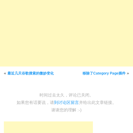
文章导航
«
»
最近几天谷歌搜索的微妙变化
移除了Category Page插件
时间过去太久，评论已关闭。
如果您有话要说，请
到讨论区留言
并给出此文章链接。
谢谢您的理解 :-)