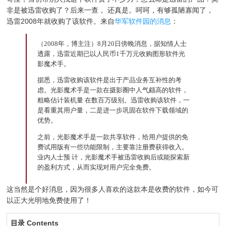
非是被迅雷收购了？后来一查， 还真是。呵呵，有够孤陋寡闻了，
迅雷2008年就收购了该软件。来自
华军软件园的消息
：
（2008年，博主注）8月20日傍晚消息，据知情人士
透露，迅雷近期已以人民币1千万元收购图形软件光
影魔术手。
据悉，迅雷收购该软件是出于产品业务互补性的考
虑。光影魔术手是一款在摄影圈中人气颇高的软件，
粗略估计装机量 在数百万级别。迅雷收购该软件，一
是看重其用户量，二是进一步巩固在软件下载领域的
优势。
之前，光影魔术手是一款共享软件，给用户提供的免
费试用版有一些功能限制，主要靠注册费获得收入。
业内人士预 计，光影魔术手被迅雷收购后或能探索新
的盈利方式，从而实现对用户完全免费。
这当然是个好消息，因为很多人喜欢的这款本是收费的软件，如今可
以正大光明地免费使用了！
目录 Contents