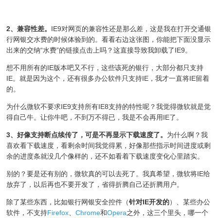
2、兼容性差。
IE9对网页的兼容性还是那么差，这是我在打开交通银
行网银交水费的时候体验到的。看看右边这张图，你能把下面没显示
出来的交纳“水费”的链接点击上吗？这直接导致我卸载了IE9。
想不用所有的IE版本吧又不行，这些该死的银行，大部分都只支持
IE。就是因为这个，还有很多办公软件只支持IE，我才一直将IE留着
的。
为什么微软不要求IE9支持所有IE8支持的特性呢？我觉得微软就是觉
得自己牛。让你牛吧，不到万不得已，我是不会再用IE了。
3、好像支持断点续传了，可是不再显示下载速度了。
为什么啊？我
喜欢看下载速度，看剩余时间我觉得累，好像那些指示时间进度或剩
余的进度条就没几个像样的，还不如看着下载速度变化心里踏实。
别的？要是还有别的，微软真的可以去死了。我真希望，微软将IE给
放弃了，以后再也不要开发了，省得折腾自己还折腾用户。
除了某些东西，比如银行网银安全控件（
针对IE开发的
）、某些办公
软件，不支持
Firefox
、
Chrome
和
Opera
之外，这三个里头，哪一个