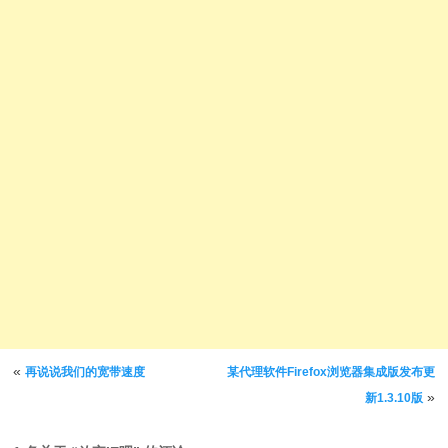
文章导航
«
再说说我们的宽带速度
某代理软件Firefox浏览器集成版发布更
»
新1.3.10版