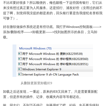
不比IE要好很多？所以顺便的，俺也鄙视一下这些国有银行，它们从
来没有想过真正要为人民服务。还是招行、浦发好些（没用过的就不
提了啊，别觉得我没提的都是差的，回头银行要是告我侵犯名誉权我
可惨了）。
好在微软做操作系统还是有些功底。我打开Windows控制面板——>
添加/删除程序——>卸载更新——>找到如图所示的条目，立马卸
载。
从删除更新里卸载IE9
卸载之后还发现，一重起，原来的IE8又回来了。只是需要重新配
置，但是所有的插件、记录、收藏夹内容等等都还在。
唉，同志们，不到万不得已，别再用IE了吧。起码，先不要升级到