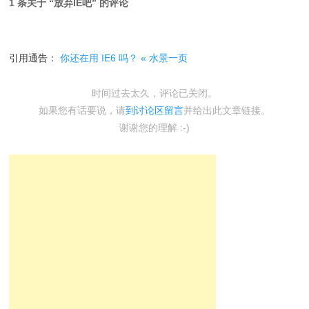
1 条关于 “
放弃IE吧
” 的评论
引用通告：
你还在用 IE6 吗？ « 水景一页
时间过去太久，评论已关闭。
如果您有话要说，请
到讨论区留言
并给出此文章链接。
谢谢您的理解 :-)