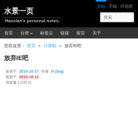
跳转至正文
网站导航
主站
子站
讨论区
水景一页
Haoxian's personal notes.
主菜单
首页
分类 »
标签云
链接
留言
关于
您在这里：
首页
»
计算机
»
放弃IE吧
放弃IE吧
发表于
2010-10-27
作者
H Zeng
更新于
2014-10-12
浏览量 1,035 次