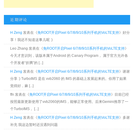
近期评论
H Zeng
发表在《
免ROOT开启Pixel 6/7/8/9/10系列手机的VoLTE支持
》好分
享！我还不知道这事儿呢 :)
Leo Zhang 发表在《
免ROOT开启Pixel 6/7/8/9/10系列手机的VoLTE支持
》
今天才意识到，该版本属于Android 的 Canary Program， 属于官方允许各
个开发者“折腾”的 [...]
H Zeng
发表在《
免ROOT开启Pixel 6/7/8/9/10系列手机的VoLTE支持
》谢谢
分享 :) TurboIMS 是在 vvb2060 的 IMS 的基础上发展起来的。你用了如果
觉得好，麻 [...]
ffn 发表在《
免ROOT开启Pixel 6/7/8/9/10系列手机的VoLTE支持
》目前已经
按照最新更新使用了vvb2060的IMS，能够正常使用。后来Gemini推荐了一
个TurboIMS， [...]
H Zeng
发表在《
免ROOT开启Pixel 6/7/8/9/10系列手机的VoLTE支持
》多谢
补充 我这边暂时还没遇到问题