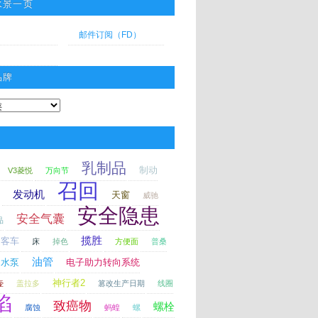
水景一页
邮件订阅（FD）
品牌
乳制品
制动
V3菱悦
万向节
召回
发动机
天窗
威驰
安全隐患
安全气囊
品
揽胜
客车
床
掉色
方便面
普桑
油管
水泵
电子助力转向系统
神行者2
壶
盖拉多
篡改生产日期
线圈
陷
致癌物
螺栓
腐蚀
蚂蝗
螺