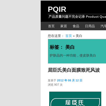
跳转至正文
跳转至边栏
PQIR
产品质量问题不完全记录 Product Quality
主菜单
首页
家居
食品
日用品
汽
您在这里：
首页
»
美白
标签：
美白
护肤品的一种功能，使皮肤美白
屈臣氏美白面膜致死风波
发表于
2012 年 08 月 12 日
2012 年 08 月 12
浏览 907 次