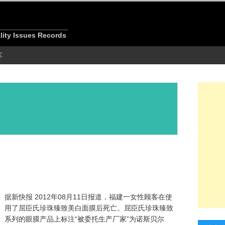
 Issues Records
车
 日
据新快报 2012年08月11日报道，福建一女性顾客在使
用了屈臣氏珍珠臻致美白面膜后死亡。屈臣氏珍珠臻致
系列的眼膜产品上标注“被委托生产厂家”为诺斯贝尔