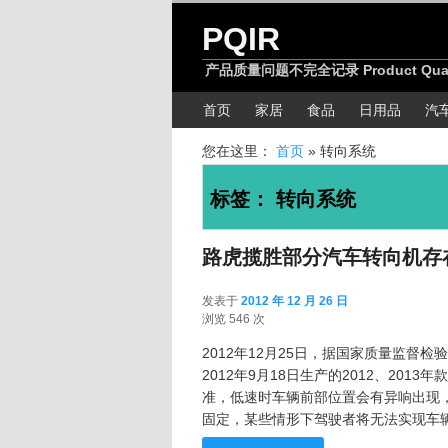
跳转至正文
跳转至边栏
PQIR
产品质量问题不完全记录 Product Quality
主菜单
首页
家居
食品
日用品
汽
您在这里：
首页
»
转向系统
标签：
转向系统
路虎揽胜部分汽车转向机存
发表于
2012 年 12 月 26 日
2012 年 12 月 26
浏览 546 次
2012年12月25日，据国家质量监督检
2012年9月18日生产的2012、20
准，低速时车辆前部位置会有异响出现
固定，某些情形下驾驶者将无法实现车