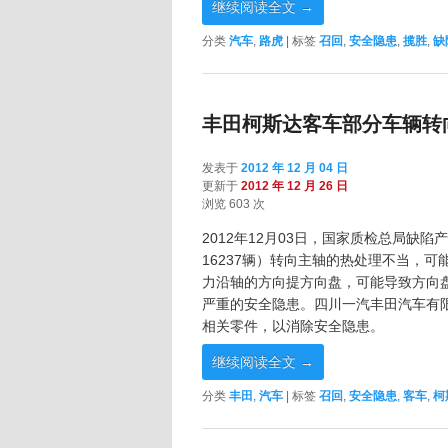
继续阅读全文
→
分类
汽车
,
路虎
|
标签
召回
,
安全隐患
,
揽胜
,
缺
丰田柯斯达客车部分车辆转
发表于
2012 年 12 月 04 日
更新于
2012 年 12 月 26 日
浏览 603 次
2012年12月03日，国家质检总局缺陷
16237辆）转向主轴的热处理不当，
力沿轴的方向提方向盘，可能导致方向
严重的安全隐患。四川一汽丰田汽车有
相关零件，以消除安全隐患。
继续阅读全文
→
分类
丰田
,
汽车
|
标签
召回
,
安全隐患
,
客车
,
柯