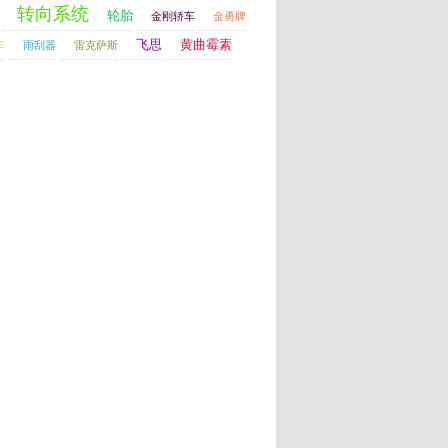
转向系统
轮胎
金刚轿车
金勇牌
飞思
黄曲霉素
车
雨刮器
雷克萨斯