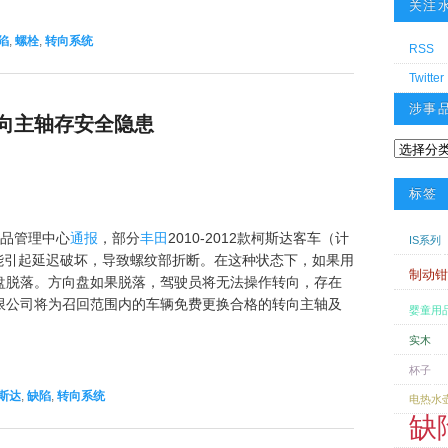
关注
陷
,
螺栓
,
转向系统
RSS
Twitter
涉事
向主轴存安全隐患
涉事品牌
标签
产品管理中心
通报
，部分
丰田
2010-2012款柯斯达客车（计
IS系列
可能引起延迟破坏，导致螺纹部折断。在这种状态下，如果用
制动钳
盘脱落。方向盘如果脱落，驾驶员将无法操作转向，存在
限公司将为召回范围内的车辆免费更换合格的转向主轴及
婴童用
实木
杯子
斯达
,
缺陷
,
转向系统
电热水
缺