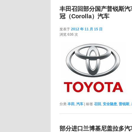
丰田召回部分国产普锐斯汽车
冠（Corolla）汽车
发表于
2012 年 11 月 15 日
2012 年 11 月 15
浏览 636 次
分类
丰田
,
汽车
|
标签
召回
,
安全隐患
,
普锐斯
,
部分进口兰博基尼盖拉多汽