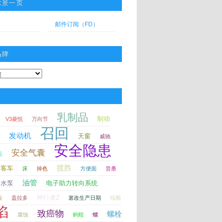
水景一页
邮件订阅（FD）
品牌
乳制品
制动
V3菱悦
万向节
召回
发动机
天窗
威驰
安全隐患
安全气囊
品
揽胜
客车
床
掉色
方便面
普桑
油管
水泵
电子助力转向系统
神行者2
壶
盖拉多
篡改生产日期
线圈
陷
致癌物
螺栓
腐蚀
蚂蝗
螺