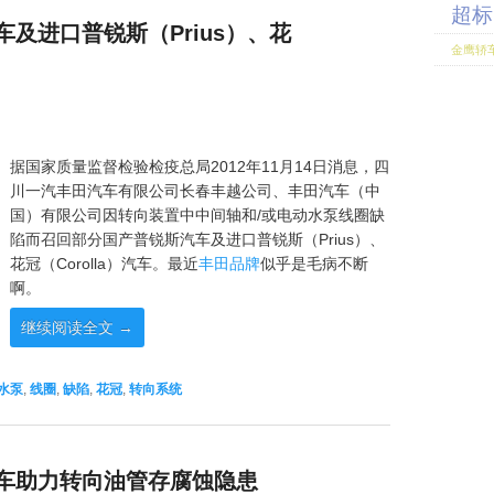
超标
及进口普锐斯（Prius）、花
金鹰轿
 日
据国家质量监督检验检疫总局2012年11月14日消息，四
川一汽丰田汽车有限公司长春丰越公司、丰田汽车（中
国）有限公司因转向装置中中间轴和/或电动水泵线圈缺
陷而召回部分国产普锐斯汽车及进口普锐斯（Prius）、
花冠（Corolla）汽车。最近
丰田品牌
似乎是毛病不断
啊。
继续阅读全文
→
水泵
,
线圈
,
缺陷
,
花冠
,
转向系统
车助力转向油管存腐蚀隐患