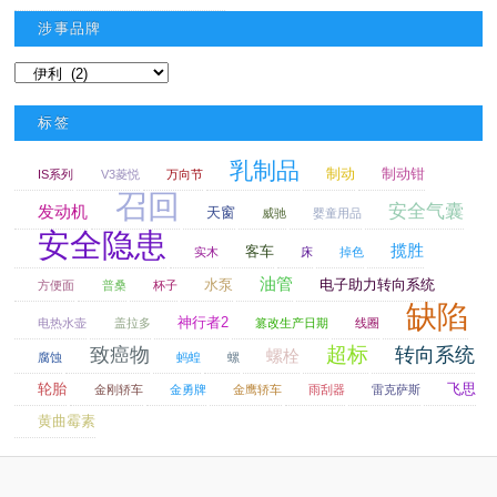
涉事品牌
涉事品牌
标签
乳制品
制动
制动钳
IS系列
V3菱悦
万向节
召回
安全气囊
发动机
天窗
威驰
婴童用品
安全隐患
揽胜
客车
实木
床
掉色
油管
水泵
电子助力转向系统
方便面
普桑
杯子
缺陷
神行者2
电热水壶
盖拉多
篡改生产日期
线圈
超标
致癌物
转向系统
螺栓
腐蚀
蚂蝗
螺
轮胎
飞思
金刚轿车
金勇牌
金鹰轿车
雨刮器
雷克萨斯
黄曲霉素