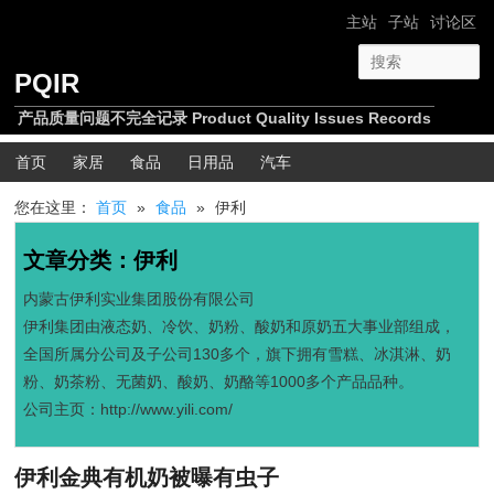
跳转至正文
跳转至边栏
网站导航
主站
子站
讨论区
PQIR
产品质量问题不完全记录 Product Quality Issues Records
主菜单
首页
家居
食品
日用品
汽车
您在这里：
首页
»
食品
»
伊利
文章分类：
伊利
内蒙古伊利实业集团股份有限公司
伊利集团由液态奶、冷饮、奶粉、酸奶和原奶五大事业部组成，
全国所属分公司及子公司130多个，旗下拥有雪糕、冰淇淋、奶
粉、奶茶粉、无菌奶、酸奶、奶酪等1000多个产品品种。
公司主页：http://www.yili.com/
伊利金典有机奶被曝有虫子