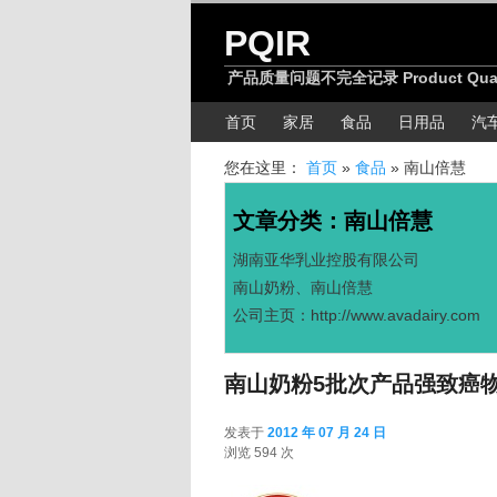
跳转至正文
跳转至边栏
PQIR
产品质量问题不完全记录 Product Quality
主菜单
首页
家居
食品
日用品
汽
您在这里：
首页
»
食品
»
南山倍慧
文章分类：
南山倍慧
湖南亚华乳业控股有限公司
南山奶粉、南山倍慧
公司主页：http://www.avadairy.com
南山奶粉5批次产品强致癌
发表于
2012 年 07 月 24 日
2012 年 07 月 24
浏览 594 次