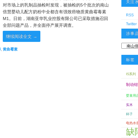
关注
对市场上的乳制品抽检时发现，被抽检的5个批次的南山
倍慧婴幼儿配方奶粉中全都含有强致癌物质黄曲霉毒素
RSS
M1。日前，湖南亚华乳业控股有限公司已采取措施召回
Twitter
全部问题产品，并全面停产展开调查。
涉事
继续阅读全文
→
涉事品牌
标
,
黄曲霉素
标签
IS系列
制动钳
婴童用
实木
杯子
电热水
缺