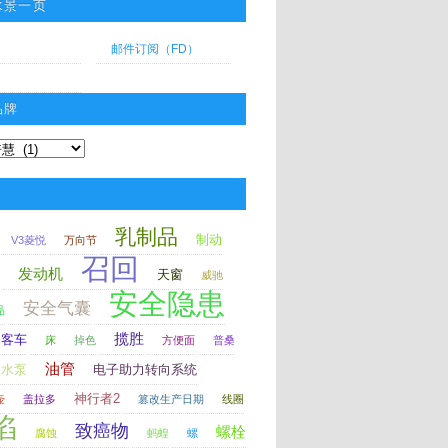
水景一页
邮件订阅（FD）
品牌
乳制品
制动
V3菱悦
万向节
召回
发动机
天窗
威驰
安全隐患
安全气囊
品
揽胜
客车
床
掉色
方便面
普桑
油管
水泵
电子助力转向系统
神行者2
壶
盖拉多
篡改生产日期
线圈
陷
致癌物
螺栓
腐蚀
蚂蝗
螺