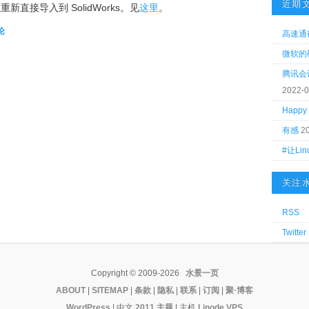
近期
新直接导入到 SolidWorks。见
这里
。
论
高速通
微软的
腾讯会
2022-0
Happy 
有感
2
#让Li
关注
RSS
Twitter
Copyright © 2009-2026
水景一页
ABOUT
|
SITEMAP
|
条款
|
隐私
|
联系
|
订阅
|
聚·博客
WordPress
| 中文
2011 主题
|
主机
Linode VPS