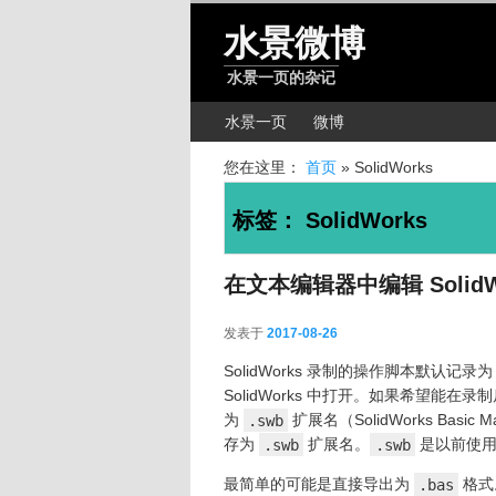
跳转至正文
跳转至边栏
水景微博
水景一页的杂记
主菜单
水景一页
微博
您在这里：
首页
»
SolidWorks
标签：
SolidWorks
在文本编辑器中编辑 SolidW
发表于
2017-08-26
2017-08-26
SolidWorks 录制的操作脚本默认记录
SolidWorks 中打开。如果希望能
为
.swb
扩展名（SolidWorks Ba
存为
.swb
扩展名。
.swb
是以前使用的
最简单的可能是直接导出为
.bas
格式。