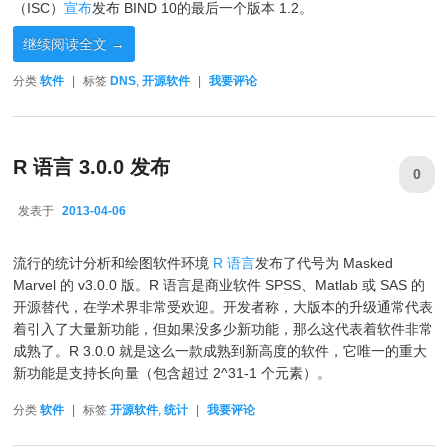
（ISC）
宣布
发布 BIND 10的最后一个版本 1.2。
继续阅读全文
→
分类
软件
|
标签
DNS
,
开源软件
|
我要评论
R 语言 3.0.0 发布
0
发表于
2013-04-06
2013-04-06
流行的统计分析和绘图软件环境
R 语言
发布了代号为 Masked
Marvel 的 v3.0.0 版。R 语言是商业软件 SPSS、Matlab 或 SAS 的
开源替代，在学术界非常受欢迎。开发者称，大版本的升级通常代表
着引入了大量新功能，但如果没多少新功能，那么这代表着软件非常
成熟了。R 3.0.0 就是这么一款成熟到新高度的软件，它唯一的重大
新功能是支持长向量（包含超过 2^31-1 个元素）。
分类
软件
|
标签
开源软件
,
统计
|
我要评论