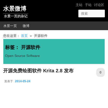
跳转至正文
跳转至边栏
网站导航
主站
子站
讨论区
水景微博
水景一页的杂记
主菜单
水景一页
微博
您在这里：
首页
»
开源软件
标签：
开源软件
Open Source Software
开源免费绘图软件 Krita 2.8 发布
0
发表于
2014-05-24
2014-05-24