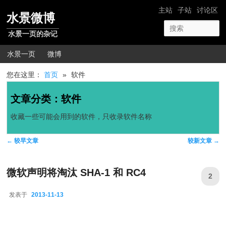
跳转至正文
跳转至边栏
网站导航
主站
子站
讨论区
水景微博
水景一页的杂记
主菜单
水景一页
微博
您在这里：
首页
»
软件
文章分类：
软件
收藏一些可能会用到的软件，只收录软件名称
文章导航
←
较早文章
较新文章
→
微软声明将淘汰 SHA-1 和 RC4
2
发表于
2013-11-13
2013-11-13