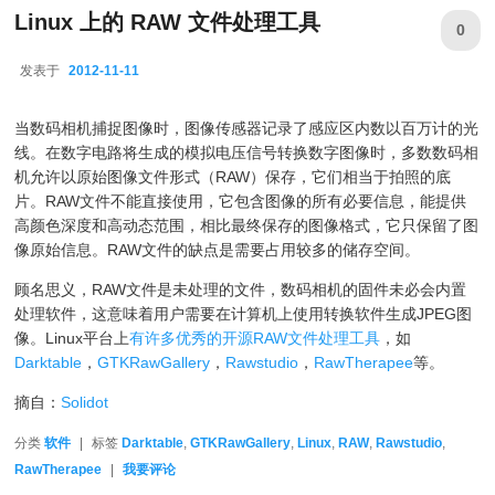
Linux 上的 RAW 文件处理工具
0
发表于
2012-11-11
2012-11-11
当数码相机捕捉图像时，图像传感器记录了感应区内数以百万计的光
线。在数字电路将生成的模拟电压信号转换数字图像时，多数数码相
机允许以原始图像文件形式（RAW）保存，它们相当于拍照的底
片。RAW文件不能直接使用，它包含图像的所有必要信息，能提供
高颜色深度和高动态范围，相比最终保存的图像格式，它只保留了图
像原始信息。RAW文件的缺点是需要占用较多的储存空间。
顾名思义，RAW文件是未处理的文件，数码相机的固件未必会内置
处理软件，这意味着用户需要在计算机上使用转换软件生成JPEG图
像。Linux平台上
有许多优秀的开源RAW文件处理工具
，如
Darktable
，
GTKRawGallery
，
Rawstudio
，
RawTherapee
等。
摘自：
Solidot
分类
软件
|
标签
Darktable
,
GTKRawGallery
,
Linux
,
RAW
,
Rawstudio
,
RawTherapee
|
我要评论