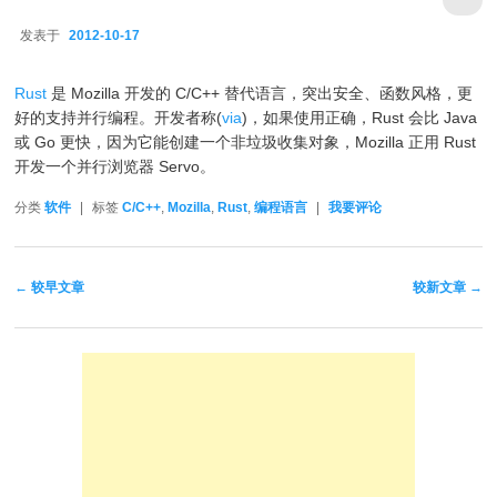
发表于
2012-10-17
2012-10-17
Rust
是 Mozilla 开发的 C/C++ 替代语言，突出安全、函数风格，更
好的支持并行编程。开发者称(
via
)，如果使用正确，Rust 会比 Java
或 Go 更快，因为它能创建一个非垃圾收集对象，Mozilla 正用 Rust
开发一个并行浏览器 Servo。
分类
软件
|
标签
C/C++
,
Mozilla
,
Rust
,
编程语言
|
我要评论
文章导航
←
较早文章
较新文章
→