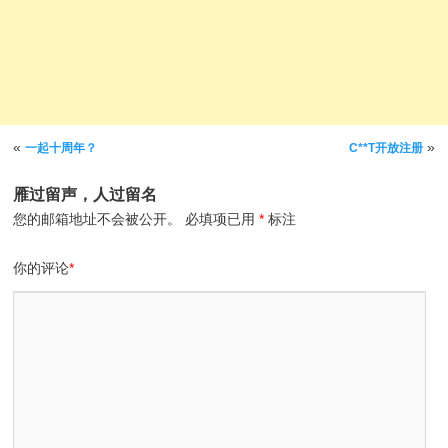
文章导航
«
»
一起十周年？
C**T开放注册
雁过留声，人过留名
您的邮箱地址不会被公开。
必填项已用
*
标注
你的评论
*