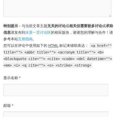
特别提示
：与当前文章主题
无关的讨论
或
相关但需要较多讨论
或
求助
信息
请发布到
水景一页讨论区
的相应版块，谢谢您的理解与合作！请
参考本站
互助指南
。
您可以在评论中使用如下的
HTML
标记来辅助表达：
<a href=""
title=""> <abbr title=""> <acronym title=""> <b>
<blockquote cite=""> <cite> <code> <del datetime="">
<em> <i> <q cite=""> <s> <strike> <strong>
显示名称
*
邮箱
*