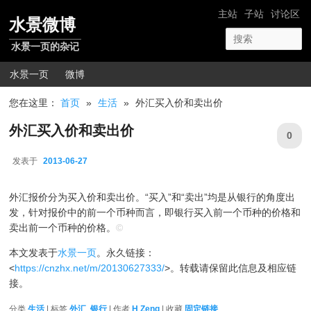
跳转至正文
网站导航
主站
子站
讨论区
水景微博
水景一页的杂记
主菜单
水景一页
微博
您在这里：
首页
»
生活
»
外汇买入价和卖出价
外汇买入价和卖出价
0
发表于
2013-06-27
2013-06-27
外汇报价分为买入价和卖出价。“买入”和“卖出”均是从银行的角度出
发，针对报价中的前一个币种而言，即银行买入前一个币种的价格和
卖出前一个币种的价格。
©
本文发表于
水景一页
。永久链接：
<
https://cnzhx.net/m/20130627333/
>。转载请保留此信息及相应链
接。
分类
生活
| 标签
外汇
,
银行
| 作者
H Zeng
| 收藏
固定链接