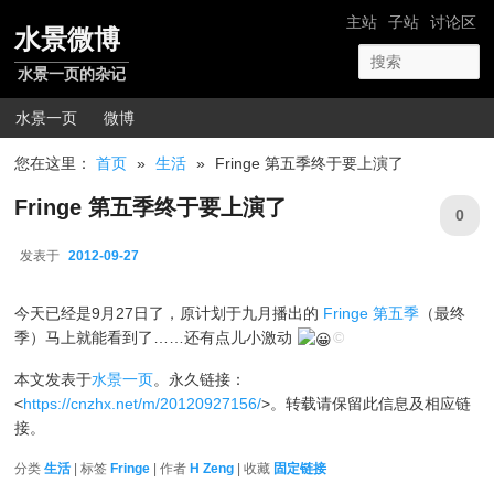
跳转至正文
网站导航
主站
子站
讨论区
水景微博
水景一页的杂记
主菜单
水景一页
微博
您在这里：
首页
»
生活
»
Fringe 第五季终于要上演了
Fringe 第五季终于要上演了
0
发表于
2012-09-27
2012-09-27
今天已经是9月27日了，原计划于九月播出的
Fringe 第五季
（最终
季）马上就能看到了……还有点儿小激动
©
本文发表于
水景一页
。永久链接：
<
https://cnzhx.net/m/20120927156/
>。转载请保留此信息及相应链
接。
分类
生活
| 标签
Fringe
| 作者
H Zeng
| 收藏
固定链接