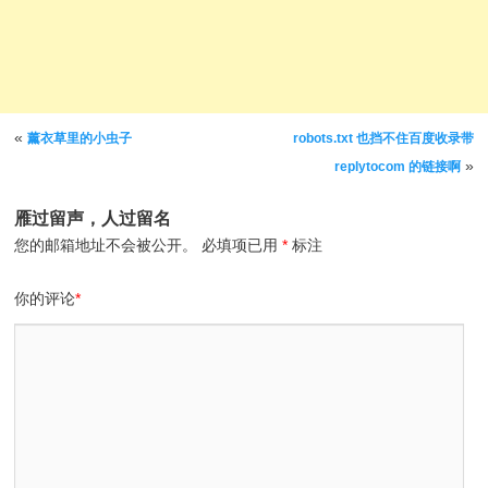
文章导航
«
薰衣草里的小虫子
robots.txt 也挡不住百度收录带
»
replytocom 的链接啊
雁过留声，人过留名
您的邮箱地址不会被公开。
必填项已用
*
标注
你的评论
*