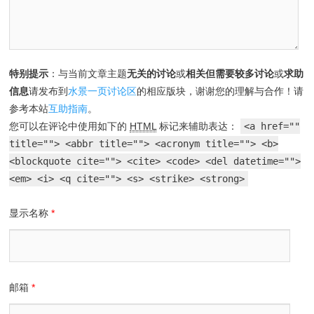
特别提示
：与当前文章主题
无关的讨论
或
相关但需要较多讨论
或
求助
信息
请发布到
水景一页讨论区
的相应版块，谢谢您的理解与合作！请
参考本站
互助指南
。
您可以在评论中使用如下的
HTML
标记来辅助表达：
<a href=""
title=""> <abbr title=""> <acronym title=""> <b>
<blockquote cite=""> <cite> <code> <del datetime="">
<em> <i> <q cite=""> <s> <strike> <strong>
显示名称
*
邮箱
*