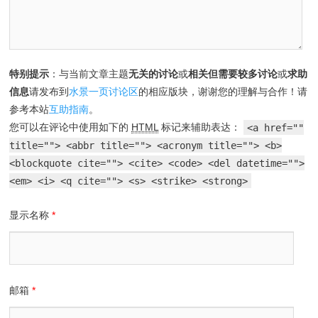
特别提示
：与当前文章主题
无关的讨论
或
相关但需要较多讨论
或
求助
信息
请发布到
水景一页讨论区
的相应版块，谢谢您的理解与合作！请
参考本站
互助指南
。
您可以在评论中使用如下的
HTML
标记来辅助表达：
<a href=""
title=""> <abbr title=""> <acronym title=""> <b>
<blockquote cite=""> <cite> <code> <del datetime="">
<em> <i> <q cite=""> <s> <strike> <strong>
显示名称
*
邮箱
*