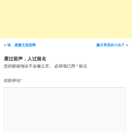
文章导航
«
»
唉，愚蠢无底线啊
薰衣草里的小虫子
雁过留声，人过留名
您的邮箱地址不会被公开。
必填项已用
*
标注
你的评论
*