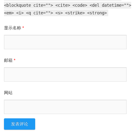
<blockquote cite=""> <cite> <code> <del datetime="">
<em> <i> <q cite=""> <s> <strike> <strong>
显示名称
*
邮箱
*
网站