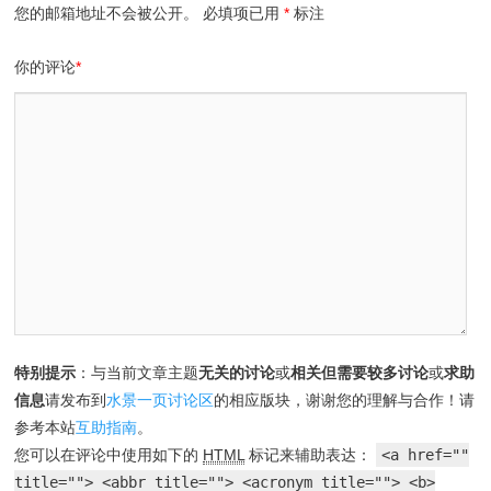
您的邮箱地址不会被公开。
必填项已用
*
标注
你的评论
*
特别提示
：与当前文章主题
无关的讨论
或
相关但需要较多讨论
或
求助
信息
请发布到
水景一页讨论区
的相应版块，谢谢您的理解与合作！请
参考本站
互助指南
。
您可以在评论中使用如下的
HTML
标记来辅助表达：
<a href=""
title=""> <abbr title=""> <acronym title=""> <b>