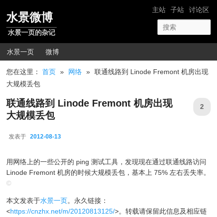
跳转至正文
网站导航
主站
子站
讨论区
水景微博
水景一页的杂记
主菜单
水景一页
微博
您在这里：
首页
»
网络
»
联通线路到 Linode Fremont 机房出现
大规模丢包
联通线路到 Linode Fremont 机房出现
2
大规模丢包
发表于
2012-08-13
2012-08-13
用网络上的一些公开的 ping 测试工具，发现现在通过联通线路访问
Linode Fremont 机房的时候大规模丢包，基本上 75% 左右丢失率。
©
本文发表于
水景一页
。永久链接：
<
https://cnzhx.net/m/20120813125/
>。转载请保留此信息及相应链