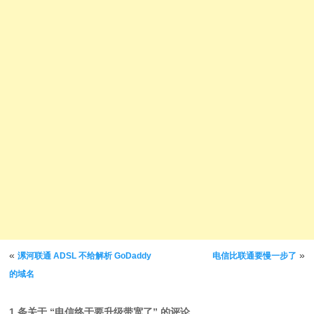
文章导航
«
»
漯河联通 ADSL 不给解析 GoDaddy
电信比联通要慢一步了
的域名
1 条关于 “
电信终于要升级带宽了
” 的评论