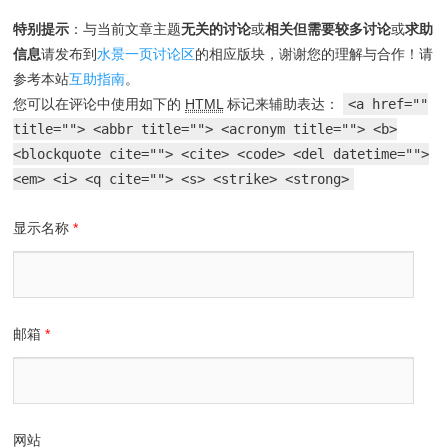
特别提示
：与当前文章主题
无关的讨论
或
相关但需要较多讨论
或
求助
信息
请发布到
水景一页讨论区
的相应版块，谢谢您的理解与合作！请
参考本站
互助指南
。
您可以在评论中使用如下的
HTML
标记来辅助表达：
<a href=""
title=""> <abbr title=""> <acronym title=""> <b>
<blockquote cite=""> <cite> <code> <del datetime="">
<em> <i> <q cite=""> <s> <strike> <strong>
显示名称
*
邮箱
*
网站