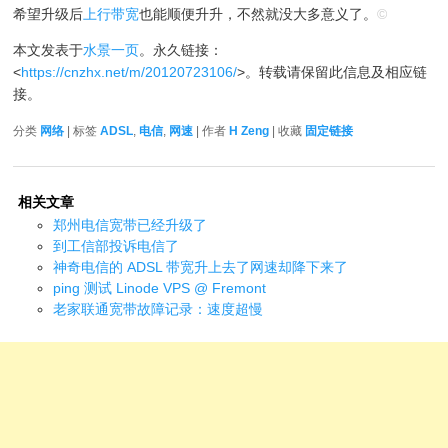
希望升级后
上行带宽
也能顺便升升，不然就没大多意义了。
©
本文发表于
水景一页
。永久链接：
<
https://cnzhx.net/m/20120723106/
>。转载请保留此信息及相应链
接。
分类
网络
| 标签
ADSL
,
电信
,
网速
| 作者
H Zeng
| 收藏
固定链接
相关文章
郑州电信宽带已经升级了
到工信部投诉电信了
神奇电信的 ADSL 带宽升上去了网速却降下来了
ping 测试 Linode VPS @ Fremont
老家联通宽带故障记录：速度超慢