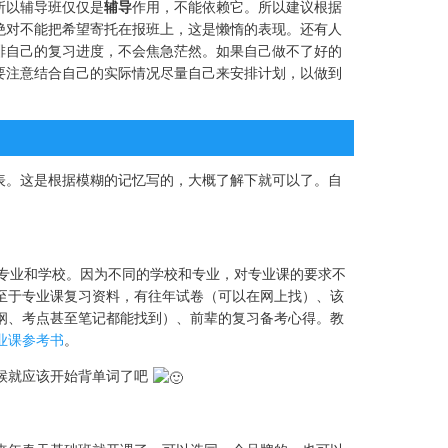
所以辅导班仅仅是
辅导
作用，不能依赖它。所以建议根据
绝对不能把希望寄托在报班上，这是懒惰的表现。还有人
排自己的复习进度，不会焦急茫然。如果自己做不了好的
要注意结合自己的实际情况尽量自己来安排计划，以做到
表。这是根据模糊的记忆写的，大概了解下就可以了。自
定专业和学校。因为不同的学校和专业，对专业课的要求不
至于专业课复习资料，有往年试卷（可以在网上找）、该
纲、考点甚至笔记都能找到）、前辈的复习备考心得。教
业课参考书
。
候就应该开始背单词了吧