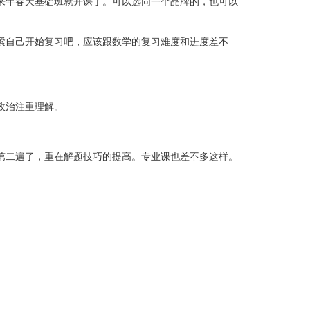
来年春天基础班就开课了。可以选同一个品牌的，也可以
紧自己开始复习吧，应该跟数学的复习难度和进度差不
政治注重理解。
第二遍了，重在解题技巧的提高。专业课也差不多这样。