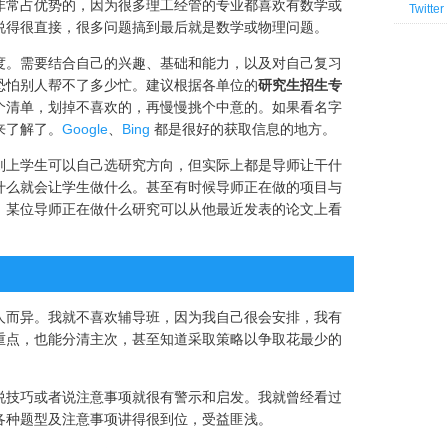
非常占优势的，因为很多理工经管的专业都喜欢有数学或
Twitter
说得很直接，很多问题搞到最后就是数学或物理问题。
度。需要结合自己的兴趣、基础和能力，以及对自己复习
恐怕别人帮不了多少忙。建议根据各单位的
研究生招生专
个清单，划掉不喜欢的，再慢慢挑个中意的。如果看名字
来了解了。
Google
、
Bing
都是很好的获取信息的地方。
则上学生可以自己选研究方向，但实际上都是导师让干什
什么就会让学生做什么。甚至有时候导师正在做的项目与
。某位导师正在做什么研究可以从他最近发表的论文上看
人而异。我就不喜欢辅导班，因为我自己很会安排，我有
重点，也能分清主次，甚至知道采取策略以争取花最少的
说技巧或者说注意事项就很有警示和启发。我就曾经看过
各种题型及注意事项讲得很到位，受益匪浅。