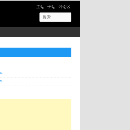
网站导航
主站
子站
讨论区
料
料