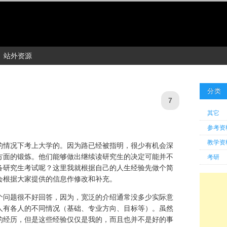
站外资源
分类
7
其它
参考资
教学资
的情况下考上大学的。因为路已经被指明，很少有机会深
方面的锻炼。他们能够做出继续读研究生的决定可能并不
考研
备研究生考试呢？这里我就根据自己的人生经验先做个简
会根据大家提供的信息作修改和补充。
个问题很不好回答，因为，宽泛的介绍通常没多少实际意
人有各人的不同情况（基础、专业方向、目标等）。虽然
的经历，但是这些经验仅仅是我的，而且也并不是好的事