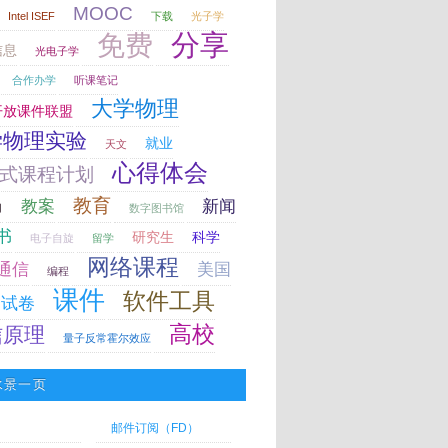
MOOC
Intel ISEF
下载
光子学
分享
免费
信息
光电子学
合作办学
听课笔记
大学物理
开放课件联盟
学物理实验
就业
天文
心得体会
式课程计划
教育
教案
新闻
力
数字图书馆
书
研究生
科学
电子自旋
留学
网络课程
通信
美国
编程
课件
软件工具
试卷
高校
信原理
量子反常霍尔效应
水景一页
邮件订阅（FD）