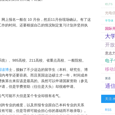
IELTS
光电
网上报名一般在 10 月份，然后11月份现场确认。有了这
半导体
工作的时间。还要根据自己的情况制定复习计划并坚持执
国际
大
开放
意志
统）、985高校、211高校、省重点高校、一般院校。
电子
移动
国读博
士，接触了不少这边的留学生（本科、研究生、博
国内考学还要容易。而且英国这边硕士才一年，时间成本
英语
费换算出来应该是最高的。虽然可以申请国家资助（参见
通
申请，但是学费资助（往往是大头）却很难申请。
名气可能不大但是某个专业却很有名气。
关注
到跨专业的难度，以及所报专业跟自己本科专业的关系
RSS
没有可能，但是导师可能会担心你的基础而不敢录取）。