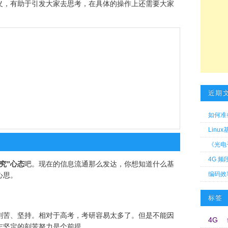
义，有助于引发大家去思考，在具体的操作上还需要大家
近期
如何准
Linu
《光电
4G 频
究”心态
吧。现在的信息流通那么发达，你想知道什么基
编码效
心思。
标签
刻苦、坚持。相对于高考，考研容易太多了。但是不能因
4G
志坚定的刻苦努力是个前提。