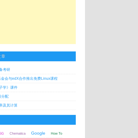
文章
备考研
x基金会与edX合作推出免费Linux课程
子学》课件
段分配
率及其计算
Google
5G
Chematica
How To