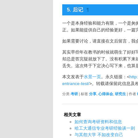
5. 后记
¶
一个是本身经验和能力有限，一个是匆
正。如果能提供自己的经验更好，一篇
如果需要讨论，请直接在文后留言，我
其实早些年在教书的时候就萌生了好好
却总是答完疑就放下了。没有积累下来
丢失。这次终于下定决心写下来，也算
本文发表于
水景一页
。永久链接：<
http
entrance-test/
>。转载请保留此信息及
分类
考研
| 标签
分享
,
心得体会
,
研究生
| 作者
相关文章
如何查询考研资料和信息
哈工大通信专业考研经验谈一则
与其怨大学 不如改变自己