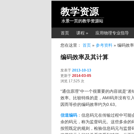
跳转至正文
教学资源
水景一页的教学资源站
主菜单
首页
课程 »
应用物理专业指导
您在这里：
首页
»
参考资料
»
编码效率
编码效率及其计算
发表于
2013-10-13
更新于
2014-03-05
浏览 17,525 次
“通信原理”中一个很重要的内容就是“
效率。比较特殊的是，AMI码并没有引
因而等价的编码效率约为0.63。
信道编码
：信息码元在传输过程中可能
余的码元，称为监督码元。这些多余的
按照既定的规则，检验信息码元与监督