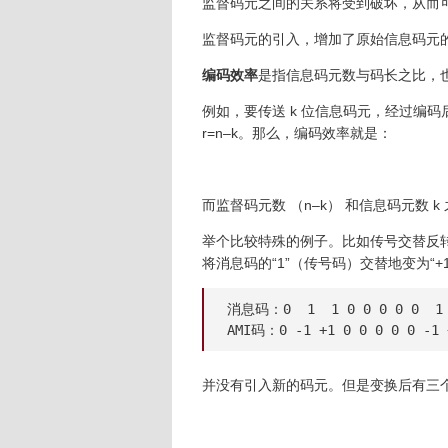
监督码元之间的关系将受到破坏，从而可
监督码元的引入，增加了原始信息码元
编码效率
是指信息码元数与码长之比，
例如，要传送
k
位信息码元，经过编码
r
=
n
–
k
。那么，编码效率就是：
而监督码元数 （
n
–
k
） 和信息码元数
k
举个比较特殊的例子。比如传号交替反转码（Alte
将消息码的“1”（传号码）交替地变为“+1
消息码：0  1  1 0 0 0 0 0  1 
AMI码：0 -1 +1 0 0 0 0 0 -1 
并没有引入新的码元。但是变换后有三