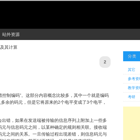
站外资源
及其计算
分类
2
其它
参考资
教学资
差错控制编码”。这部分内容概念比较多，其中一个就是编码
考研
入多余的码元，但是它将原来的2个电平变成了3个电平，
会出错，如果在发送端被传输的信息序列上附加上一些多
码元与信息码元之间，以某种确定的规则相关联。接收端
码元之间的关系。一旦传输过程出现差错，则信息码元与