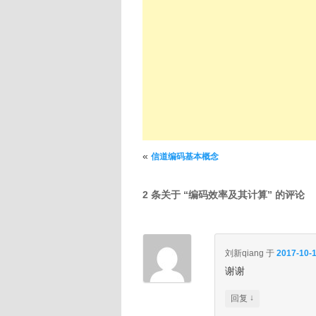
文章导航
«
信道编码基本概念
2 条关于 “
编码效率及其计算
” 的评论
刘新qiang
于
2017-10-1
谢谢
↓
回复