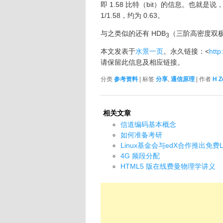
即 1.58 比特（bit）的信息。也就
1/1.58，约为 0.63。
与之类似的还有 HDB
（三阶高密度双
3
本文发表于
水景一页
。永久链接：<
http
请保留此信息及相应链接。
分类
参考资料
| 标签
分享
,
通信原理
| 作者
H Z
相关文章
信道编码基本概念
如何准备考研
Linux基金会与edX合作推出免费L
4G 频段分配
HTML5 版在线费曼物理学讲义