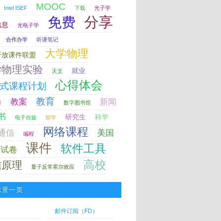
MOOC
Intel ISEF
下载
光子学
分享
免费
信息
光电子学
合作办学
听课笔记
大学物理
开放课件联盟
学物理实验
就业
天文
心得体会
式课程计划
教育
教案
新闻
力
数字图书馆
书
研究生
科学
电子自旋
留学
网络课程
通信
美国
编程
课件
软件工具
试卷
高校
信原理
量子反常霍尔效应
水景一页
邮件订阅（FD）