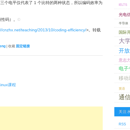
是说，三个电平仅代表了 1 个比特的两种状态，所以编码效率为
IELTS
光电
极性码）。
©
半导体
://cnzhx.net/teaching/2013/10/coding-efficiency/
>。转载
国际
大
eng
| 收藏
固定链接
开放
意志
电子
移动
inux课程
英语
通
关注
RSS