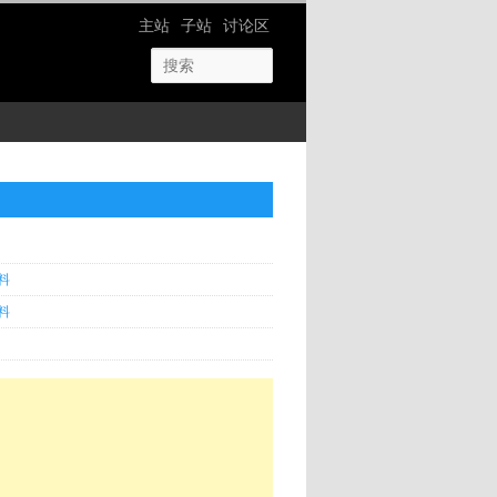
网站导航
主站
子站
讨论区
料
料