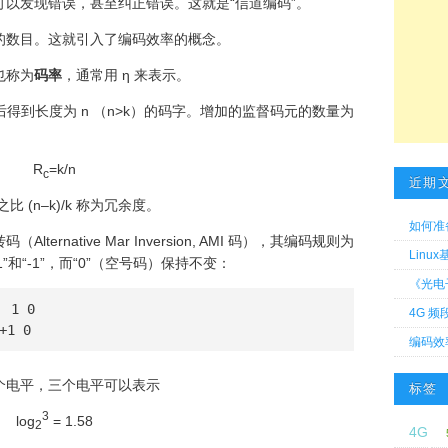
以发现错误，甚至纠正错误。这就是“信道编码”。
的数目。这就引入了编码效率的概念。
也称为
码率
，通常用
η
来表示。
后得到长度为
n
（
n
>
k
）的码字。增加的监督码元的数量为
R
=
k
/
n
c
近期
之比 (
n
–
k
)/
k
称为冗余度。
如何准
rnative Mar Inversion, AMI 码），其编码规则为
Linu
”和“-1”，而“0”（空号码）保持不变：
《光电
 1 0

4G 频
+1 0
编码效
个电平，三个电平可以表示
标签
3
log
= 1.58
2
4G