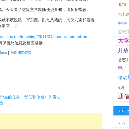
IELTS
说。今天看了这篇文章就随便说几句，请多多指教。
光电
的时候就不该说话、写东西。乱七八糟的，大伙儿凑和着看
半导体
者重写。
©
国际
://cnzhx.net/teaching/2011/01/short-comment-on-
大
请保留此信息及相应链接。
开放
Zeng
| 收藏
固定链接
意志
电子
移动
英语
通
代大学生的任务、责任和使命》的看法
命
关注
RSS