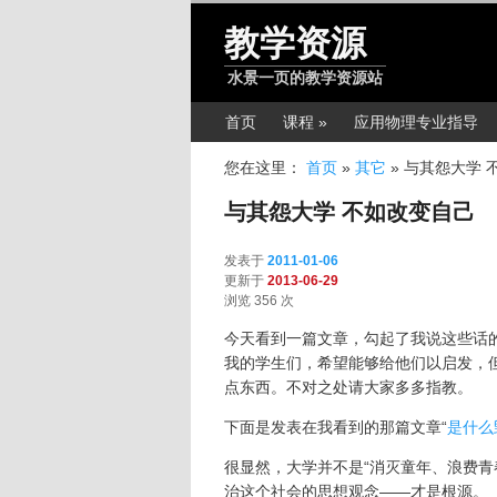
跳转至正文
教学资源
水景一页的教学资源站
主菜单
首页
课程 »
应用物理专业指导
您在这里：
首页
»
其它
»
与其怨大学 
与其怨大学 不如改变自己
发表于
2011-01-06
更新于
2013-06-29
浏览 356 次
今天看到一篇文章，勾起了我说这些话
我的学生们，希望能够给他们以启发，
点东西。不对之处请大家多多指教。
下面是发表在我看到的那篇文章“
是什么
很显然，大学并不是“消灭童年、浪费青
治这个社会的思想观念——才是根源。