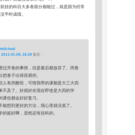
以前挂的科目大多卷面分都能过，就是因为经常
以没平时成绩。
onelicloud
于
2011-01-09, 18:29
留言：
虑过开卷的事情，但是最后都放弃了。闭卷
以把卷子出得容易些。
些人有所醒悟，可惜我带的课都是大三大四
来不及了。好就好在现在即使是大四的学
的课也都会好好复习。
不能想到更好的方法，我心里就没底了。
学的挺好啊，居然还有挂科的。