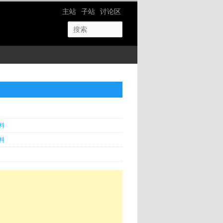
网站导航
主站
子站
讨论区
料
料