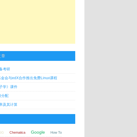
文章
备考研
x基金会与edX合作推出免费Linux课程
子学》课件
段分配
率及其计算
Google
5G
Chematica
How To