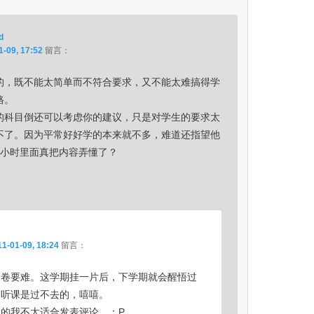
d
1-09, 17:52
留言：
的，既不能太简单而不符合要求，又不能太难搞得学
格。
的科目倒还可以考虑你的建议，只是对学生的要求太
不了。因为平常好好学的本来就不多，难道还指望他
个小时里面真把内容弄懂了？
1-01-09, 18:24
留言：
闭卷要难。这学期挂一片后，下学期就会醒悟过
不听课是过不去的，嘻嘻。
的我不太适合发表评论。：P