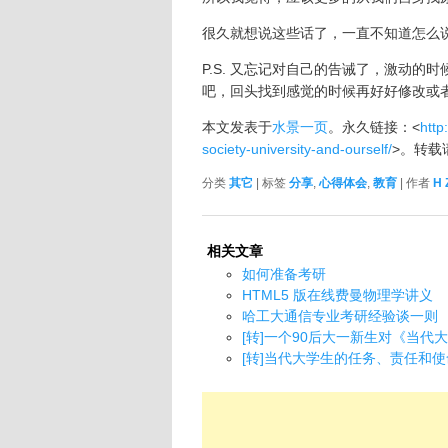
很久就想说这些话了，一直不知道怎么
P.S. 又忘记对自己的告诫了，激动
吧，回头找到感觉的时候再好好修改或
本文发表于
水景一页
。永久链接：<
http
society-university-and-ourself/
>。转载
分类
其它
| 标签
分享
,
心得体会
,
教育
| 作者
H 
相关文章
如何准备考研
HTML5 版在线费曼物理学讲义
哈工大通信专业考研经验谈一则
[转]一个90后大一新生对《当
[转]当代大学生的任务、责任和使