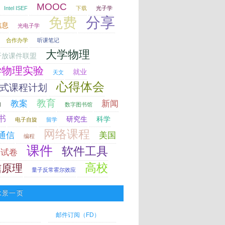
MOOC
Intel ISEF
下载
光子学
分享
免费
信息
光电子学
合作办学
听课笔记
大学物理
开放课件联盟
学物理实验
就业
天文
心得体会
式课程计划
教育
教案
新闻
力
数字图书馆
书
研究生
科学
电子自旋
留学
网络课程
通信
美国
编程
课件
软件工具
试卷
高校
信原理
量子反常霍尔效应
水景一页
邮件订阅（FD）