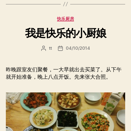
燃
面”
分
快乐厨房
类
我是快乐的小厨娘
tt
04/10/2014
文
发
章
布
作
日
者
期
昨晚跟室友们聚餐，一大早就出去买菜了。从下午
就开始准备，晚上八点开饭。先来张大合照。