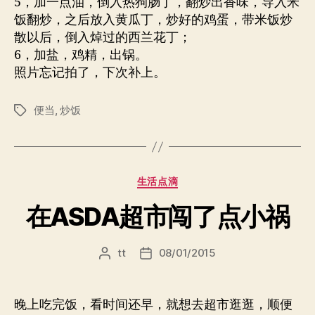
5，加一点油，倒入热狗肠丁，翻炒出香味，导入米
饭翻炒，之后放入黄瓜丁，炒好的鸡蛋，带米饭炒
散以后，倒入焯过的西兰花丁；
6，加盐，鸡精，出锅。
照片忘记拍了，下次补上。
便当
,
炒饭
标
签
分
生活点滴
类
在ASDA超市闯了点小祸
tt
08/01/2015
文
发
章
布
作
日
者
期
晚上吃完饭，看时间还早，就想去超市逛逛，顺便