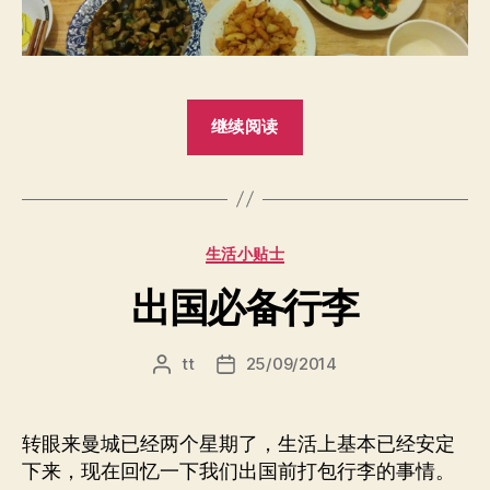
“我
继续阅读
是
快
乐
的
分
生活小贴士
小
类
厨
出国必备行李
娘”
tt
25/09/2014
文
发
章
布
作
日
者
期
转眼来曼城已经两个星期了，生活上基本已经安定
下来，现在回忆一下我们出国前打包行李的事情。