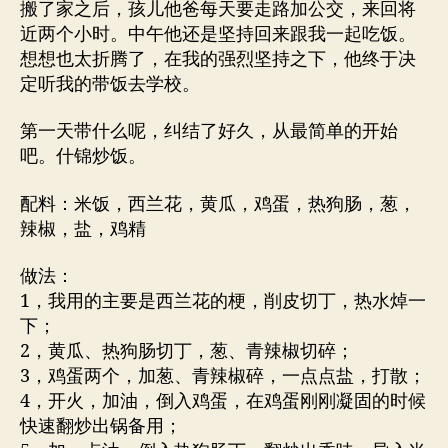
者
期
搬了家之后，孩儿他爸每天要走路加公交，来回将
近两个小时。中午他还是坚持回来跟我一起吃饭。
想想也太折腾了，在我的强烈坚持之下，他终于决
定听我的带饭去学校。
第一天带什么呢，纠结了好久，从最简单的开始
吧。什锦炒饭。
配料：米饭，西兰花，黄瓜，鸡蛋，热狗肠，葱，
辣椒，盐，鸡精
做法：
1，我用的主要是西兰花的梗，削皮切丁，热水焯一
下；
2，黄瓜、热狗肠切丁，葱、青辣椒切碎；
3，鸡蛋两个，加葱、青辣椒碎，一点点盐，打散；
4，开火，加油，倒入鸡蛋，在鸡蛋刚刚凝固的时候
快速翻炒出锅备用；