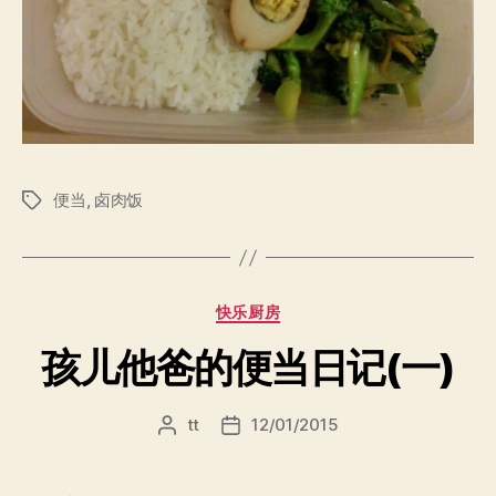
便当
,
卤肉饭
标
签
分
快乐厨房
类
孩儿他爸的便当日记(一)
tt
12/01/2015
文
发
章
布
作
日