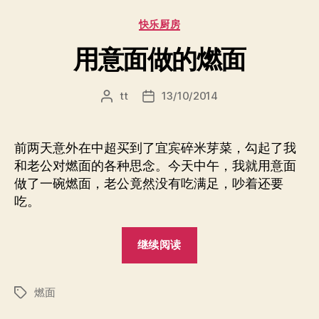
分
快乐厨房
类
用意面做的燃面
tt
13/10/2014
文
发
章
布
作
日
者
期
前两天意外在中超买到了宜宾碎米芽菜，勾起了我
和老公对燃面的各种思念。今天中午，我就用意面
做了一碗燃面，老公竟然没有吃满足，吵着还要
吃。
“用
继续阅读
意
面
燃面
做
标
签
的