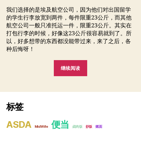
我们选择的是埃及航空公司，因为他们对出国留学
的学生行李放宽到两件，每件限重23公斤，而其他
航空公司一般只准托运一件，限重23公斤。其实在
打包行李的时候，好像这23公斤很容易就到了。所
以，好多想带的东西都没能带过来，来了之后，各
种后悔呀！
“出
继续阅读
国
必
备
行
标签
李”
ASDA
便当
MidWife
卤肉饭
炒饭
燃面