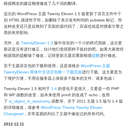
根据网友的建议顺便修改了几个词的翻译。
这次的 WordPress 主题 Twenty Eleven 1.5 版更新了语言文件中个
别 HTML 描述性字符，如删除了表示发布时间的 pubdate 标记。而
这种改变还只是反映到了页面的源代码了，应该也就是对搜索引擎之
类的有所影响。
另外，在
TwentyEleven 1.3
版中存在的一个小的样式瑕疵，这次更
新还是没有进行修正，估计他们觉得那样子挺好的吧。如果大家曾经
根据我的提醒做了修改，记得更新主题后重新根据
提醒
进行修改。
至于主题语言包的下载和使用，还是请移步
WordPress 主题
TwentyEleven 简体中文语言包唯一下载页面
进行下载。这主要是为
了维护方便，不用在服务器上保留多个版本的文件。请多包涵！
Twenty Eleven 1.5 相对于
1.4
的变化不是很大，主要是一些 PHP
和 WP 函数的改变，如本来使用 printf 的改成了 echo；改用
了
is_object_in_taxonomy
函数等。关于 2011 主题 1.5 版与 1.4 版
的详细修改，请参考
WordPress Theme Twenty Eleven
Changeset
，非常直观的列出了主题中修改过的所有代码。
2012.12.11