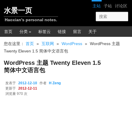
跳转至正文
网站导航
主站
子站
讨论区
水景一页
Haoxian's personal notes.
主菜单
首页
分类 »
标签云
链接
留言
关于
您在这里：
首页
»
互联网
»
WordPress
»
WordPress 主题
Twenty Eleven 1.5 简体中文语言包
WordPress 主题 Twenty Eleven 1.5
简体中文语言包
发表于
2012-12-10
作者
H Zeng
更新于
2012-12-11
浏览量 970 次