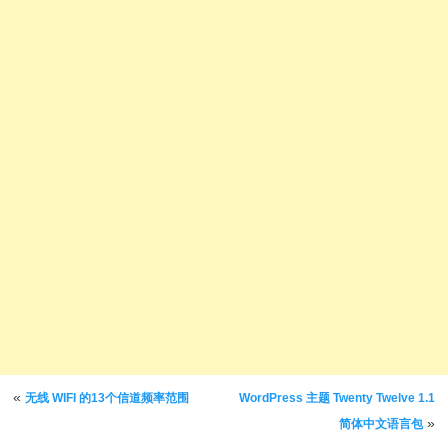
文章导航
«
无线 WIFI 的13个信道频率范围
WordPress 主题 Twenty Twelve 1.1
»
简体中文语言包