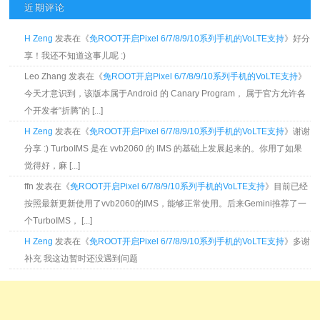
近期评论
H Zeng
发表在《
免ROOT开启Pixel 6/7/8/9/10系列手机的VoLTE支持
》好分
享！我还不知道这事儿呢 :)
Leo Zhang 发表在《
免ROOT开启Pixel 6/7/8/9/10系列手机的VoLTE支持
》
今天才意识到，该版本属于Android 的 Canary Program， 属于官方允许各
个开发者“折腾”的 [...]
H Zeng
发表在《
免ROOT开启Pixel 6/7/8/9/10系列手机的VoLTE支持
》谢谢
分享 :) TurboIMS 是在 vvb2060 的 IMS 的基础上发展起来的。你用了如果
觉得好，麻 [...]
ffn 发表在《
免ROOT开启Pixel 6/7/8/9/10系列手机的VoLTE支持
》目前已经
按照最新更新使用了vvb2060的IMS，能够正常使用。后来Gemini推荐了一
个TurboIMS， [...]
H Zeng
发表在《
免ROOT开启Pixel 6/7/8/9/10系列手机的VoLTE支持
》多谢
补充 我这边暂时还没遇到问题