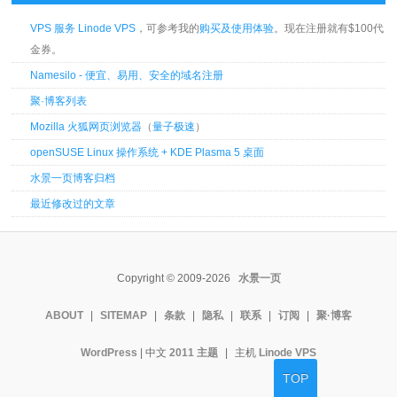
VPS 服务 Linode VPS
，可参考我的
购买及使用体验
。现在注册就有$100代
金券。
Namesilo - 便宜、易用、安全的域名注册
聚·博客列表
Mozilla 火狐网页浏览器
（
量子极速
）
openSUSE Linux 操作系统 + KDE Plasma 5 桌面
水景一页博客归档
最近修改过的文章
Copyright © 2009-2026
水景一页
ABOUT
|
SITEMAP
|
条款
|
隐私
|
联系
|
订阅
|
聚·博客
WordPress
| 中文
2011 主题
|
主机
Linode VPS
TOP