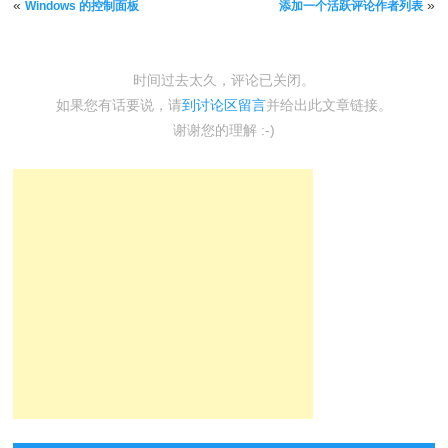
文章导航
«
»
Windows 的控制面板
添加一个活跃评论作者列表
时间过去太久，评论已关闭。
如果您有话要说，请
到讨论区留言
并给出此文章链接。
谢谢您的理解 :-)