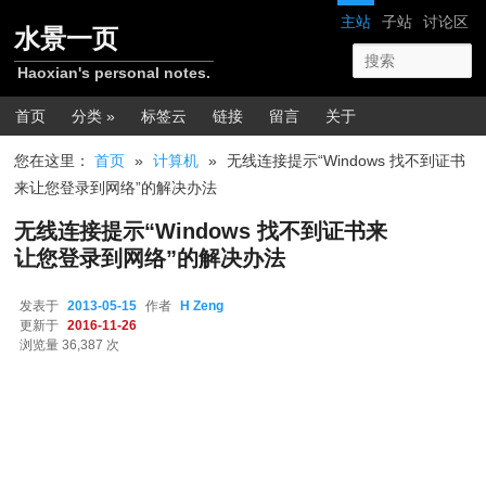
跳转至正文
网站导航
主站
子站
讨论区
水景一页
Haoxian's personal notes.
主菜单
首页
分类 »
标签云
链接
留言
关于
您在这里：
首页
»
计算机
»
无线连接提示“Windows 找不到证书
来让您登录到网络”的解决办法
无线连接提示“Windows 找不到证书来
让您登录到网络”的解决办法
发表于
2013-05-15
作者
H Zeng
更新于
2016-11-26
浏览量 36,387 次