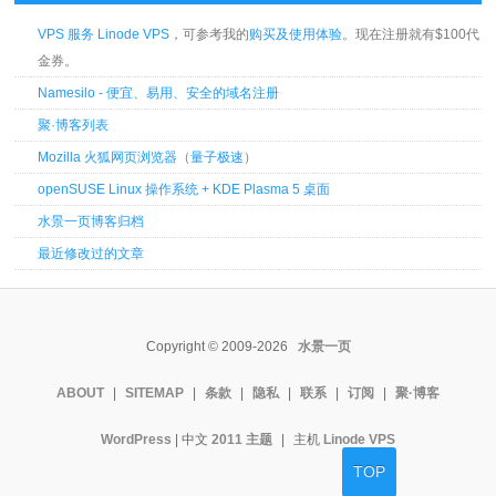
VPS 服务 Linode VPS
，可参考我的
购买及使用体验
。现在注册就有$100代
金券。
Namesilo - 便宜、易用、安全的域名注册
聚·博客列表
Mozilla 火狐网页浏览器
（
量子极速
）
openSUSE Linux 操作系统 + KDE Plasma 5 桌面
水景一页博客归档
最近修改过的文章
Copyright © 2009-2026
水景一页
ABOUT
|
SITEMAP
|
条款
|
隐私
|
联系
|
订阅
|
聚·博客
WordPress
| 中文
2011 主题
|
主机
Linode VPS
TOP