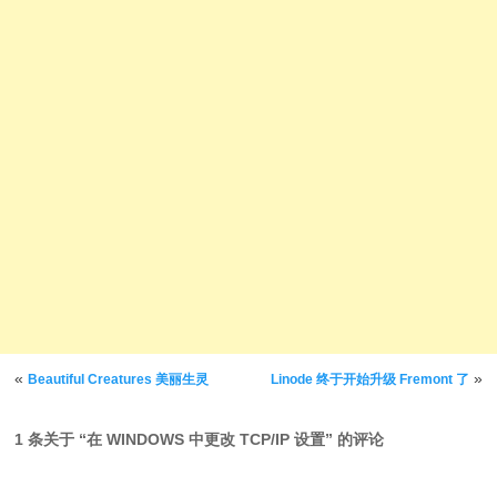
文章导航
«
»
Beautiful Creatures 美丽生灵
Linode 终于开始升级 Fremont 了
1 条关于 “
在 WINDOWS 中更改 TCP/IP 设置
” 的评论