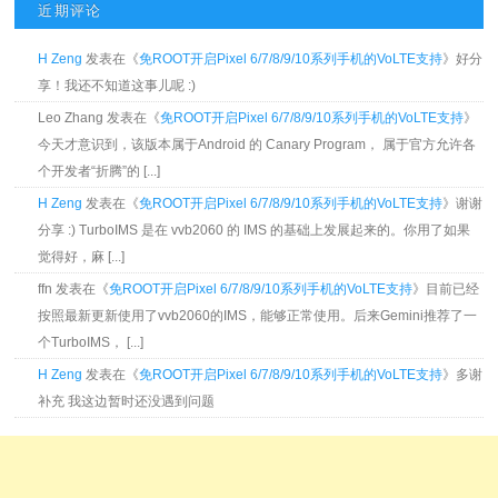
近期评论
H Zeng
发表在《
免ROOT开启Pixel 6/7/8/9/10系列手机的VoLTE支持
》好分
享！我还不知道这事儿呢 :)
Leo Zhang 发表在《
免ROOT开启Pixel 6/7/8/9/10系列手机的VoLTE支持
》
今天才意识到，该版本属于Android 的 Canary Program， 属于官方允许各
个开发者“折腾”的 [...]
H Zeng
发表在《
免ROOT开启Pixel 6/7/8/9/10系列手机的VoLTE支持
》谢谢
分享 :) TurboIMS 是在 vvb2060 的 IMS 的基础上发展起来的。你用了如果
觉得好，麻 [...]
ffn 发表在《
免ROOT开启Pixel 6/7/8/9/10系列手机的VoLTE支持
》目前已经
按照最新更新使用了vvb2060的IMS，能够正常使用。后来Gemini推荐了一
个TurboIMS， [...]
H Zeng
发表在《
免ROOT开启Pixel 6/7/8/9/10系列手机的VoLTE支持
》多谢
补充 我这边暂时还没遇到问题