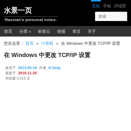
跳转至正文
网站导航
主站
子站
讨论区
水景一页
Haoxian's personal notes.
主菜单
首页
分类 »
标签云
链接
留言
关于
您在这里：
首页
»
计算机
»
在 Windows 中更改 TCP/IP 设置
在 Windows 中更改 TCP/IP 设置
发表于
2013-05-18
作者
H Zeng
更新于
2016-11-26
浏览量 5,515 次